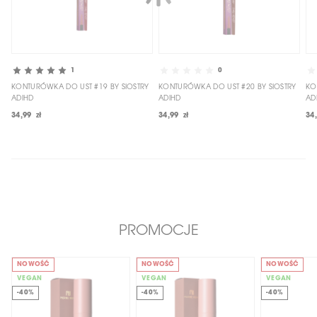
1
0
KONTURÓWKA DO UST #19 BY SIOSTRY
KONTURÓWKA DO UST #20 BY SIOSTRY
KO
ADIHD
ADIHD
AD
34,99 zł
34,99 zł
34
PROMOCJE
NOWOŚĆ
NOWOŚĆ
NOWOŚĆ
VEGAN
VEGAN
VEGAN
-40%
-40%
-40%