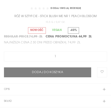
SKIP
TO
DODAJ SWOJĄ RECENZJĘ
THE
RÓŻ W SZTYFCIE - STICK BLUSH ME NR 1 PEACH BLOSSOM
BEGINNING
OF
10,5 G / 0,37 OZ.
THE
NOWOŚĆ
VEGAN
-40%
IMAGES
REGULAR PRICE
74,99 ZŁ
CENA PROMOCYJNA
44,99 ZŁ
GALLERY
NAJNIŻSZA CENA Z 30 DNI PRZED OBNIŻKĄ:
74,99 ZŁ
DODAJ DO KOSZYKA
OPIS
SKŁAD