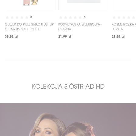
0
0
OLEJEK DO PIELĘGNACJI UST LIP
KOSMETYCZKA WELUROWA -
KOSMETYCZKA 
OIL NR 05 SOFT TOFFEE
CZARNA
FUKSJA
39,99 zł
21,99 zł
21,99 zł
KOLEKCJA SIÓSTR ADIHD