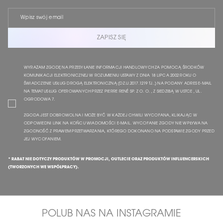
ZAPISZ SIĘ
WYRAŻAM ZGODĘ NA PRZESYŁANIE INFORMACJI HANDLOWYCH ZA POMOCĄ ŚRODKÓW
KOMUNIKACJI ELEKTRONICZNEJ W ROZUMIENIU USTAWY Z DNIA 18 LIPCA 2002 ROKU O
ŚWIADCZENIE USŁUG DROGĄ ELEKTRONICZNĄ (DZ.U.2017.1219 TJ..) NA PODANY ADRES E-MAIL
NA TEMAT USŁUG OFEROWANYCH PRZEZ PIERRE RENÉ SP. Z O. O. , Z SIEDZIBĄ W USTCE , UL.
OGRODOWA 7.
ZGODA JEST DOBROWOLNA I MOŻE BYĆ W KAŻDEJ CHWILI WYCOFANA, KLIKAJĄC W
ODPOWIEDNI LINK NA KOŃCU WIADOMOŚCI E-MAIL. WYCOFANIE ZGODY NIE WPŁYWA NA
ZGODNOŚĆ Z PRAWEM PRZETWARZANIA, KTÓREGO DOKONANO NA PODSTAWIE ZGODY PRZED
JEJ WYCOFANIEM.
* RABAT NIE DOTYCZY PRODUKTÓW W PROMOCJI, OUTLECIE ORAZ PRODUKTÓW INFLUENCERSKICH
(TWORZONYCH WE WSPÓŁPRACY).
POLUB NAS NA INSTAGRAMIE