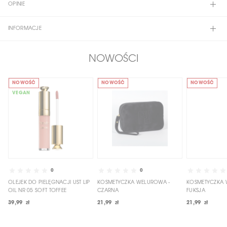
OPINIE
INFORMACJE
NOWOŚCI
NOWOŚĆ
NOWOŚĆ
NOWOŚĆ
VEGAN
0
0
OLEJEK DO PIELĘGNACJI UST LIP
KOSMETYCZKA WELUROWA -
KOSMETYCZKA 
OIL NR 05 SOFT TOFFEE
CZARNA
FUKSJA
39,99 zł
21,99 zł
21,99 zł