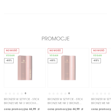
PROMOCJE
NOWOŚĆ
NOWOŚĆ
NOWOŚĆ
VEGAN
VEGAN
VEGAN
-40%
-40%
-40%
0
0
BRONZER W SZTYFCIE - STICK
BRONZER W SZTYFCIE - STICK
BRONZER W SZTY
BRONZE ME NR 3 MOCHA
BRONZE ME NR 2 BRONZE
BRONZE ME NR 
BRONZE
GODDESS
BRONZE
cena promocyjna
44,99 zł
cena promocyjna
44,99 zł
cena promocy