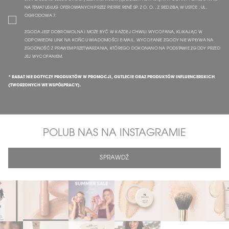
NA TEMAT USŁUG OFEROWANYCH PRZEZ PIERRE RENÉ SP. Z O. O. , Z SIEDZIBĄ W USTCE , UL.
OGRODOWA 7.
ZGODA JEST DOBROWOLNA I MOŻE BYĆ W KAŻDEJ CHWILI WYCOFANA, KLIKAJĄC W
ODPOWIEDNI LINK NA KOŃCU WIADOMOŚCI E-MAIL. WYCOFANIE ZGODY NIE WPŁYWA NA
ZGODNOŚĆ Z PRAWEM PRZETWARZANIA, KTÓREGO DOKONANO NA PODSTAWIE ZGODY PRZED
JEJ WYCOFANIEM.
* RABAT NIE DOTYCZY PRODUKTÓW W PROMOCJI, OUTLECIE ORAZ PRODUKTÓW INFLUENCERSKICH
(TWORZONYCH WE WSPÓŁPRACY).
POLUB NAS NA INSTAGRAMIE
SPRAWDŹ