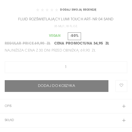
SKIP
TO
DODAJ SWOJĄ RECENZJĘ
THE
FLUID ROZŚWIETLAJĄCY LUMI TOUCH ART- NR 04 SAND
BEGINNING
OF
35 ML/1,18 FL.OZ.
THE
VEGAN
-50%
IMAGES
REGULAR PRICE
69,90 ZŁ
CENA PROMOCYJNA
34,95 ZŁ
GALLERY
NAJNIŻSZA CENA Z 30 DNI PRZED OBNIŻKĄ:
69,90 ZŁ
DODAJ DO KOSZYKA
OPIS
SKŁAD