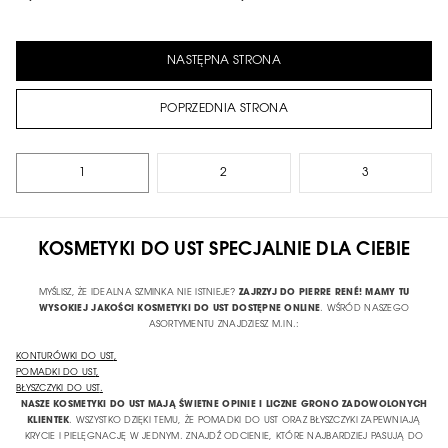
NASTĘPNA STRONA
POPRZEDNIA STRONA
1
2
3
KOSMETYKI DO UST SPECJALNIE DLA CIEBIE
MYŚLISZ, ŻE IDEALNA SZMINKA NIE ISTNIEJE?
ZAJRZYJ DO PIERRE RENÉ! MAMY TU
WYSOKIEJ JAKOŚCI KOSMETYKI DO UST DOSTĘPNE ONLINE
. WŚRÓD NASZEGO
ASORTYMENTU ZNAJDZIESZ M.IN.:
KONTURÓWKI DO UST
,
POMADKI DO UST
,
BŁYSZCZYKI DO UST
.
NASZE KOSMETYKI DO UST MAJĄ ŚWIETNE OPINIE I LICZNE GRONO ZADOWOLONYCH
KLIENTEK
. WSZYSTKO DZIĘKI TEMU, ŻE POMADKI DO UST ORAZ BŁYSZCZYKI ZAPEWNIAJĄ
KRYCIE I PIELĘGNACJĘ W JEDNYM. ZNAJDŹ ODCIENIE, KTÓRE NAJBARDZIEJ PASUJĄ DO