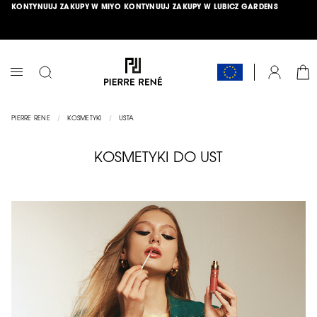
KONTYNUUJ ZAKUPY W MIYO
KONTYNUUJ ZAKUPY W LUBICZ GARDENS
PRZEJDŹ
ŁĄCZNIK
DO
TREŚCI
DARMOWA DOSTAWA OD 150 ZŁ
HIT MIESIĄCA >>
SPRAWDŹ
<<
KOS
KONTO
PRZEŁĄCZNIK
NAV
PIERRE RENE
KOSMETYKI
USTA
KOSMETYKI DO UST