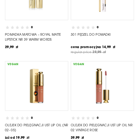
0
0
POMADKA MATOWA – ROYAL MATTE
301 PĘDZEL DO POMADKI
LIPSTICK NR 39 WARM WORDS
29,99 zł
cena promocyjna
14,99 zł
regular price
29,99 zł
VEGAN
VEGAN
0
0
OLEJEK DO PIELĘGNACJI UST LIP OIL (NR
OLEJEK DO PIELĘGNACJI UST LIP OIL NR
02- 05)
02 VINTAGE ROSE
już od
19,99 zł
39,99 zł