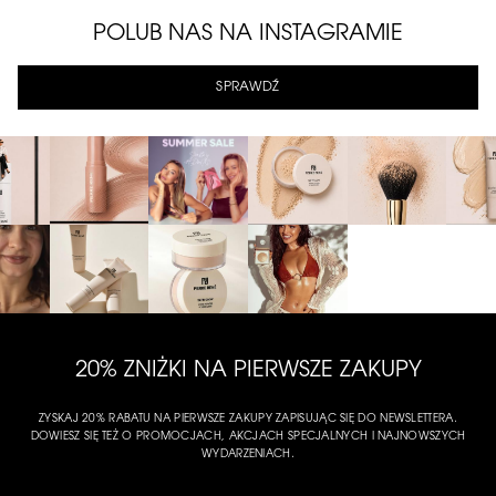
POLUB NAS NA INSTAGRAMIE
SPRAWDŹ
20% ZNIŻKI NA PIERWSZE ZAKUPY
ZYSKAJ 20% RABATU NA PIERWSZE ZAKUPY ZAPISUJĄC SIĘ DO NEWSLETTERA.
DOWIESZ SIĘ TEŻ O PROMOCJACH, AKCJACH SPECJALNYCH I NAJNOWSZYCH
WYDARZENIACH.