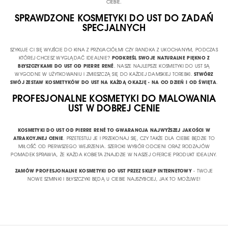
CIEBIE.
SPRAWDZONE KOSMETYKI DO UST DO ZADAŃ
SPECJALNYCH
SZYKUJE CI SIĘ WYJŚCIE DO KINA Z PRZYJACIÓŁMI CZY RANDKA Z UKOCHANYM, PODCZAS
KTÓREJ CHCESZ WYGLĄDAĆ IDEALNIE?
PODKREŚL SWOJE NATURALNE PIĘKNO Z
BŁYSZCZYKAMI DO UST OD PIERRE RENÉ
. NASZE NAJLEPSZE KOSMETYKI DO UST SĄ
WYGODNE W UŻYTKOWANIU I ZMIESZCZĄ SIĘ DO KAŻDEJ DAMSKIEJ TOREBKI.
STWÓRZ
SWÓJ ZESTAW KOSMETYKÓW DO UST NA KAŻDĄ OKAZJĘ - NA CO DZIEŃ I OD ŚWIĘTA
.
PROFESJONALNE KOSMETYKI DO MALOWANIA
UST W DOBREJ CENIE
KOSMETYKI DO UST OD PIERRE RENÉ TO GWARANCJA NAJWYŻSZEJ JAKOŚCI W
ATRAKCYJNEJ CENIE
. PRZETESTUJ JE I PRZEKONAJ SIĘ, CZY TAKŻE DLA CIEBIE BĘDZIE TO
MIŁOŚĆ OD PIERWSZEGO WEJRZENIA. SZEROKI WYBÓR ODCIENI ORAZ RODZAJÓW
POMADEK SPRAWIA, ŻE KAŻDA KOBIETA ZNAJDZIE W NASZEJ OFERCIE PRODUKT IDEALNY.
ZAMÓW PROFESJONALNE KOSMETYKI DO UST PRZEZ SKLEP INTERNETOWY
- TWOJE
NOWE SZMINKI I BŁYSZCZYKI BĘDĄ U CIEBIE NAJSZYBCIEJ, JAK TO MOŻLIWE!