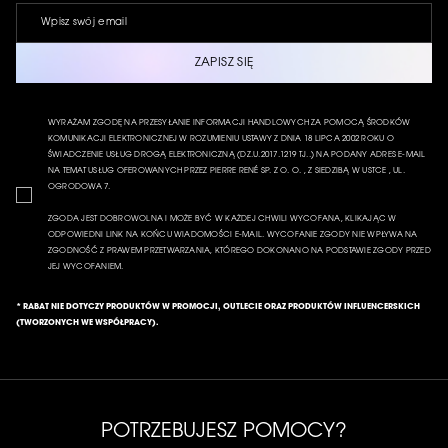
ZAPISZ SIĘ
WYRAŻAM ZGODĘ NA PRZESYŁANIE INFORMACJI HANDLOWYCH ZA POMOCĄ ŚRODKÓW
KOMUNIKACJI ELEKTRONICZNEJ W ROZUMIENIU USTAWY Z DNIA 18 LIPCA 2002 ROKU O
ŚWIADCZENIE USŁUG DROGĄ ELEKTRONICZNĄ (DZ.U.2017.1219 TJ..) NA PODANY ADRES E-MAIL
NA TEMAT USŁUG OFEROWANYCH PRZEZ PIERRE RENÉ SP. Z O. O. , Z SIEDZIBĄ W USTCE , UL.
OGRODOWA 7.
ZGODA JEST DOBROWOLNA I MOŻE BYĆ W KAŻDEJ CHWILI WYCOFANA, KLIKAJĄC W
ODPOWIEDNI LINK NA KOŃCU WIADOMOŚCI E-MAIL. WYCOFANIE ZGODY NIE WPŁYWA NA
ZGODNOŚĆ Z PRAWEM PRZETWARZANIA, KTÓREGO DOKONANO NA PODSTAWIE ZGODY PRZED
JEJ WYCOFANIEM.
* RABAT NIE DOTYCZY PRODUKTÓW W PROMOCJI, OUTLECIE ORAZ PRODUKTÓW INFLUENCERSKICH
(TWORZONYCH WE WSPÓŁPRACY).
POTRZEBUJESZ POMOCY?