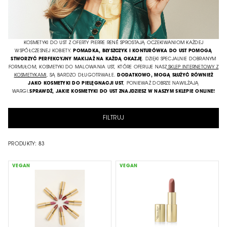
KOSMETYKI DO UST Z OFERTY PIERRE RENÉ SPROSTAJĄ OCZEKIWANIOM KAŻDEJ
WSPÓŁCZESNEJ KOBIETY.
POMADKA, BŁYSZCZYK I KONTURÓWKA DO UST POMOGĄ
STWORZYĆ PERFEKCYJNY MAKIJAŻ NA KAŻDĄ OKAZJĘ
. DZIĘKI SPECJALNIE DOBRANYM
FORMUŁOM, KOSMETYKI DO MALOWANIA UST, KTÓRE OFERUJE NASZ
SKLEP INTERNETOWY Z
KOSMETYKAMI
, SĄ BARDZO DŁUGOTRWAŁE.
DODATKOWO, MOGĄ SŁUŻYĆ RÓWNIEŻ
JAKO KOSMETYKI DO PIELĘGNACJI UST
, PONIEWAŻ DOBRZE NAWILŻAJĄ
WARGI.
SPRAWDŹ, JAKIE KOSMETYKI DO UST ZNAJDZIESZ W NASZYM SKLEPIE ONLINE!
FILTRUJ
PRODUKTY:
83
VEGAN
VEGAN