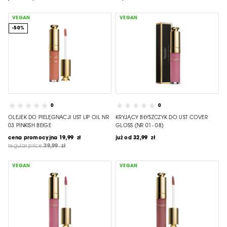
VEGAN
VEGAN
-50%
0
0
OLEJEK DO PIELĘGNACJI UST LIP OIL NR
KRYJĄCY BŁYSZCZYK DO UST COVER
03 PINKISH BEIGE
GLOSS (NR 01- 08)
cena promocyjna
19,99 zł
już od
32,99 zł
regular price
39,99 zł
VEGAN
VEGAN