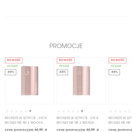
PROMOCJE
NOWOŚĆ
NOWOŚĆ
NOWOŚĆ
VEGAN
VEGAN
VEGAN
-40%
-40%
-40%
0
0
BRONZER W SZTYFCIE - STICK
BRONZER W SZTYFCIE - STICK
BRONZER W SZTY
BRONZE ME NR 3 MOCHA
BRONZE ME NR 2 BRONZE
BRONZE ME NR 
BRONZE
GODDESS
BRONZE
cena promocyjna
44,99 zł
cena promocyjna
44,99 zł
cena promocy