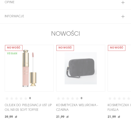
OPINIE
INFORMACJE
NOWOŚCI
NOWOŚĆ
NOWOŚĆ
NOWOŚĆ
VEGAN
0
0
OLEJEK DO PIELĘGNACJI UST LIP
KOSMETYCZKA WELUROWA -
KOSMETYCZKA 
OIL NR 05 SOFT TOFFEE
CZARNA
FUKSJA
39,99 zł
21,99 zł
21,99 zł