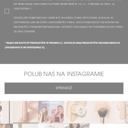
NA TEMAT USŁUG OFEROWANYCH PRZEZ PIERRE RENÉ SP. Z O. O. , Z SIEDZIBĄ W USTCE , UL.
OGRODOWA 7.
ZGODA JEST DOBROWOLNA I MOŻE BYĆ W KAŻDEJ CHWILI WYCOFANA, KLIKAJĄC W
ODPOWIEDNI LINK NA KOŃCU WIADOMOŚCI E-MAIL. WYCOFANIE ZGODY NIE WPŁYWA NA
ZGODNOŚĆ Z PRAWEM PRZETWARZANIA, KTÓREGO DOKONANO NA PODSTAWIE ZGODY PRZED
JEJ WYCOFANIEM.
* RABAT NIE DOTYCZY PRODUKTÓW W PROMOCJI, OUTLECIE ORAZ PRODUKTÓW INFLUENCERSKICH
(TWORZONYCH WE WSPÓŁPRACY).
POLUB NAS NA INSTAGRAMIE
SPRAWDŹ