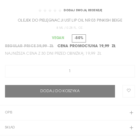
SKIP
TO
DODAJ SWOJĄ RECENZJĘ
THE
OLEJEK DO PIELĘGNACJI UST LIP OIL NR 03 PINKISH BEIGE
BEGINNING
OF
8 ML / 0.28 FL. OZ.
THE
VEGAN
-50%
IMAGES
REGULAR PRICE
39,99 ZŁ
CENA PROMOCYJNA
19,99 ZŁ
GALLERY
NAJNIŻSZA CENA Z 30 DNI PRZED OBNIŻKĄ:
19,99 ZŁ
DODAJ DO KOSZYKA
OPIS
SKŁAD