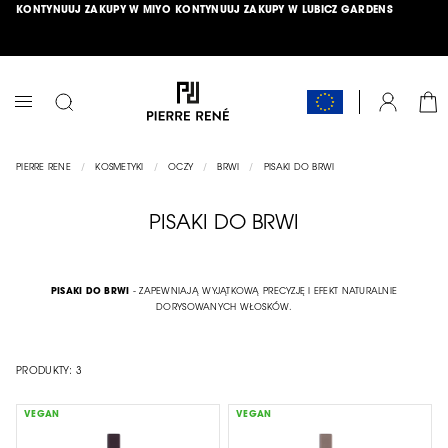
KONTYNUUJ ZAKUPY W MIYO
KONTYNUUJ ZAKUPY W LUBICZ GARDENS
PRZEJDŹ
ŁĄCZNIK
DO
TREŚCI
DARMOWA DOSTAWA OD 150 ZŁ
HIT MIESIĄCA >>
SPRAWDŹ
<<
KOS
KONTO
PRZEŁĄCZNIK
NAV
PIERRE RENE
KOSMETYKI
OCZY
BRWI
PISAKI DO BRWI
PISAKI DO BRWI
PISAKI DO BRWI
- ZAPEWNIAJĄ WYJĄTKOWĄ PRECYZJĘ I EFEKT NATURALNIE
DORYSOWANYCH WŁOSKÓW.
PRODUKTY:
3
VEGAN
VEGAN