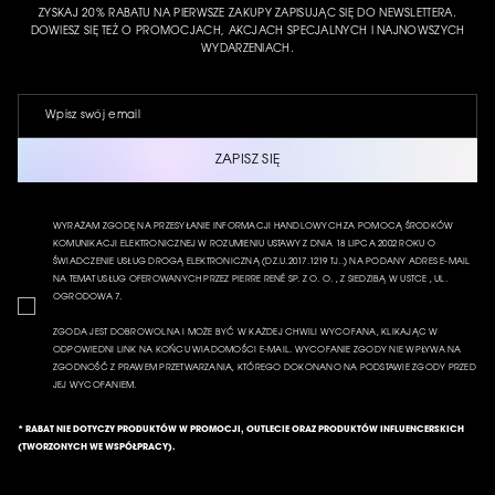
ZYSKAJ 20% RABATU NA PIERWSZE ZAKUPY ZAPISUJĄC SIĘ DO NEWSLETTERA.
DOWIESZ SIĘ TEŻ O PROMOCJACH, AKCJACH SPECJALNYCH I NAJNOWSZYCH
WYDARZENIACH.
ZAPISZ SIĘ
WYRAŻAM ZGODĘ NA PRZESYŁANIE INFORMACJI HANDLOWYCH ZA POMOCĄ ŚRODKÓW
KOMUNIKACJI ELEKTRONICZNEJ W ROZUMIENIU USTAWY Z DNIA 18 LIPCA 2002 ROKU O
ŚWIADCZENIE USŁUG DROGĄ ELEKTRONICZNĄ (DZ.U.2017.1219 TJ..) NA PODANY ADRES E-MAIL
NA TEMAT USŁUG OFEROWANYCH PRZEZ PIERRE RENÉ SP. Z O. O. , Z SIEDZIBĄ W USTCE , UL.
OGRODOWA 7.
ZGODA JEST DOBROWOLNA I MOŻE BYĆ W KAŻDEJ CHWILI WYCOFANA, KLIKAJĄC W
ODPOWIEDNI LINK NA KOŃCU WIADOMOŚCI E-MAIL. WYCOFANIE ZGODY NIE WPŁYWA NA
ZGODNOŚĆ Z PRAWEM PRZETWARZANIA, KTÓREGO DOKONANO NA PODSTAWIE ZGODY PRZED
JEJ WYCOFANIEM.
* RABAT NIE DOTYCZY PRODUKTÓW W PROMOCJI, OUTLECIE ORAZ PRODUKTÓW INFLUENCERSKICH
(TWORZONYCH WE WSPÓŁPRACY).