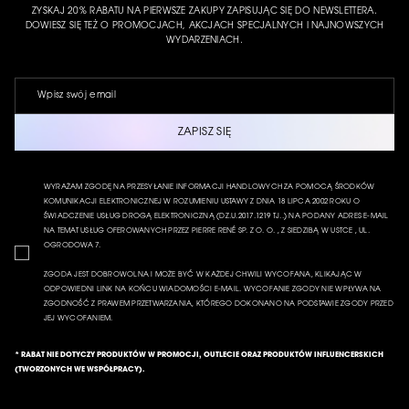
ZYSKAJ 20% RABATU NA PIERWSZE ZAKUPY ZAPISUJĄC SIĘ DO NEWSLETTERA.
DOWIESZ SIĘ TEŻ O PROMOCJACH, AKCJACH SPECJALNYCH I NAJNOWSZYCH
WYDARZENIACH.
ZAPISZ SIĘ
WYRAŻAM ZGODĘ NA PRZESYŁANIE INFORMACJI HANDLOWYCH ZA POMOCĄ ŚRODKÓW
KOMUNIKACJI ELEKTRONICZNEJ W ROZUMIENIU USTAWY Z DNIA 18 LIPCA 2002 ROKU O
ŚWIADCZENIE USŁUG DROGĄ ELEKTRONICZNĄ (DZ.U.2017.1219 TJ..) NA PODANY ADRES E-MAIL
NA TEMAT USŁUG OFEROWANYCH PRZEZ PIERRE RENÉ SP. Z O. O. , Z SIEDZIBĄ W USTCE , UL.
OGRODOWA 7.
ZGODA JEST DOBROWOLNA I MOŻE BYĆ W KAŻDEJ CHWILI WYCOFANA, KLIKAJĄC W
ODPOWIEDNI LINK NA KOŃCU WIADOMOŚCI E-MAIL. WYCOFANIE ZGODY NIE WPŁYWA NA
ZGODNOŚĆ Z PRAWEM PRZETWARZANIA, KTÓREGO DOKONANO NA PODSTAWIE ZGODY PRZED
JEJ WYCOFANIEM.
* RABAT NIE DOTYCZY PRODUKTÓW W PROMOCJI, OUTLECIE ORAZ PRODUKTÓW INFLUENCERSKICH
(TWORZONYCH WE WSPÓŁPRACY).