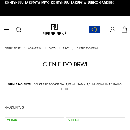
KONTYNUUJ ZAKUPY W MIYO
KONTYNUUJ ZAKUPY W LUBICZ GARDENS
PRZEJDŹ
ŁĄCZNIK
DO
TREŚCI
DARMOWA DOSTAWA OD 150 ZŁ
HIT MIESIĄCA >>
SPRAWDŹ
<<
KOS
KONTO
PRZEŁĄCZNIK
NAV
PIERRE RENE
KOSMETYKI
OCZY
BRWI
CIENIE DO BRWI
CIENIE DO BRWI
CIENIE DO BRWI
- DELIKATNIE PODKREŚLAJĄ BRWI, NADAJĄC IM MIĘKKI I NATURALNY
EFEKT.
PRODUKTY:
3
VEGAN
VEGAN