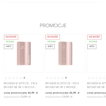
PROMOCJE
NOWOŚĆ
NOWOŚĆ
NOWOŚĆ
VEGAN
VEGAN
VEGAN
-40%
-40%
-40%
0
0
BRONZER W SZTYFCIE - STICK
BRONZER W SZTYFCIE - STICK
BRONZER W SZTY
BRONZE ME NR 3 MOCHA
BRONZE ME NR 2 BRONZE
BRONZE ME NR 
BRONZE
GODDESS
BRONZE
cena promocyjna
44,99 zł
cena promocyjna
44,99 zł
cena promocy
regular price
74,99 zł
regular price
74,99 zł
regular price
7