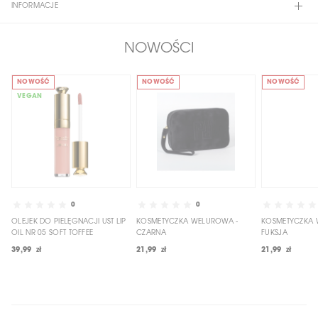
INFORMACJE
NOWOŚCI
NOWOŚĆ
NOWOŚĆ
NOWOŚĆ
VEGAN
0
0
OLEJEK DO PIELĘGNACJI UST LIP
KOSMETYCZKA WELUROWA -
KOSMETYCZKA 
OIL NR 05 SOFT TOFFEE
CZARNA
FUKSJA
39,99 zł
21,99 zł
21,99 zł