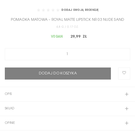
SKIP
TO
DODAJ SWOJĄ RECENZJĘ
THE
POMADKA MATOWA – ROYAL MATTE LIPSTICK NR 03 NUDE SAND
BEGINNING
OF
4,8 G / 0.17 OZ.
THE
29,99 ZŁ
VEGAN
IMAGES
GALLERY
DODAJ DO KOSZYKA
OPIS
SKŁAD
OPINIE