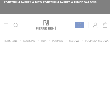
KONTYNUUJ ZAKUPY W MIYO
KONTYNUUJ ZAKUPY W LUBICZ GARDENS
PRZEJDŹ
ŁĄCZNIK
DO
TREŚCI
DARMOWA DOSTAWA OD 150 ZŁ
HIT MIESIĄCA >>
SPRAWDŹ
<<
KOS
KONTO
PRZEŁĄCZNIK
NAV
PIERRE RENE
KOSMETYKI
USTA
POMADKI
MATOWE
POMADKA MATOWA – R
SKIP
TO
THE
END
OF
THE
IMAGES
GALLERY