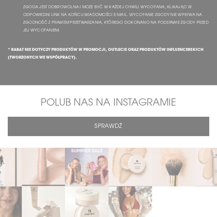
ZGODA JEST DOBROWOLNA I MOŻE BYĆ W KAŻDEJ CHWILI WYCOFANA, KLIKAJĄC W
ODPOWIEDNI LINK NA KOŃCU WIADOMOŚCI E-MAIL. WYCOFANIE ZGODY NIE WPŁYWA NA
ZGODNOŚĆ Z PRAWEM PRZETWARZANIA, KTÓREGO DOKONANO NA PODSTAWIE ZGODY PRZED
JEJ WYCOFANIEM.
* RABAT NIE DOTYCZY PRODUKTÓW W PROMOCJI, OUTLECIE ORAZ PRODUKTÓW INFLUENCERSKICH
(TWORZONYCH WE WSPÓŁPRACY).
POLUB NAS NA INSTAGRAMIE
SPRAWDŹ