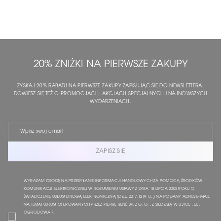
20% ZNIŻKI NA PIERWSZE ZAKUPY
ZYSKAJ 20% RABATU NA PIERWSZE ZAKUPY ZAPISUJĄC SIĘ DO NEWSLETTERA.
DOWIESZ SIĘ TEŻ O PROMOCJACH, AKCJACH SPECJALNYCH I NAJNOWSZYCH
WYDARZENIACH.
ZAPISZ SIĘ
WYRAŻAM ZGODĘ NA PRZESYŁANIE INFORMACJI HANDLOWYCH ZA POMOCĄ ŚRODKÓW
KOMUNIKACJI ELEKTRONICZNEJ W ROZUMIENIU USTAWY Z DNIA 18 LIPCA 2002 ROKU O
ŚWIADCZENIE USŁUG DROGĄ ELEKTRONICZNĄ (DZ.U.2017.1219 TJ..) NA PODANY ADRES E-MAIL
NA TEMAT USŁUG OFEROWANYCH PRZEZ PIERRE RENÉ SP. Z O. O. , Z SIEDZIBĄ W USTCE , UL.
OGRODOWA 7.