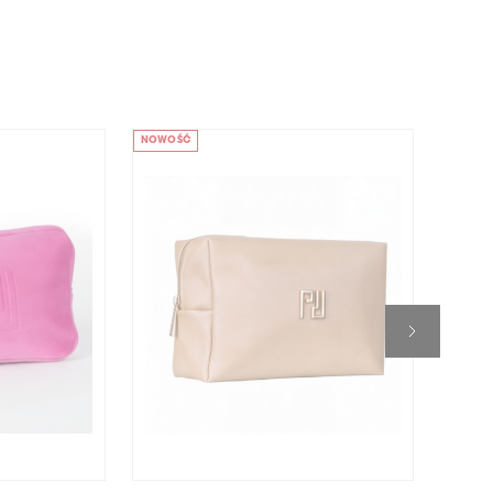
[+/-]: CI 77891, CI 77491, CI 77492, CI 77499
JAZNY
TAK
AN
NOWOŚĆ
NOWOŚ
VEGAN
-40%