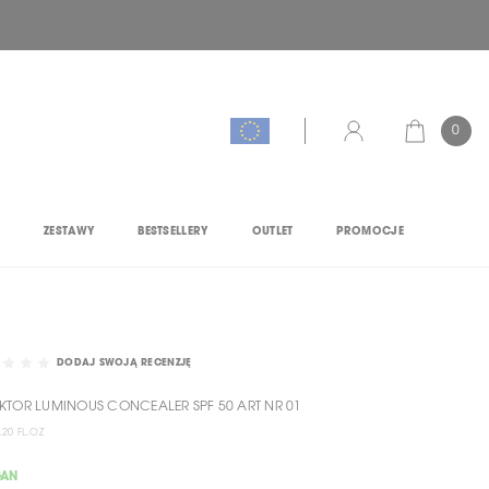
0
KOSZYK
KONTO
M
ZESTAWY
BESTSELLERY
OUTLET
PROMOCJE
DODAJ SWOJĄ RECENZJĘ
KTOR LUMINOUS CONCEALER SPF 50 ART NR 01
.20 FL.OZ
GAN