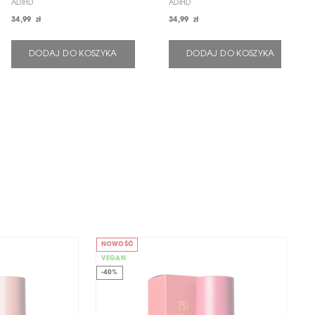
ADIHD
ADIHD
34,99 zł
34,99 zł
DODAJ DO KOSZYKA
DODAJ DO KOSZYKA
NOWOŚĆ
N
VEGAN
V
-40%
-