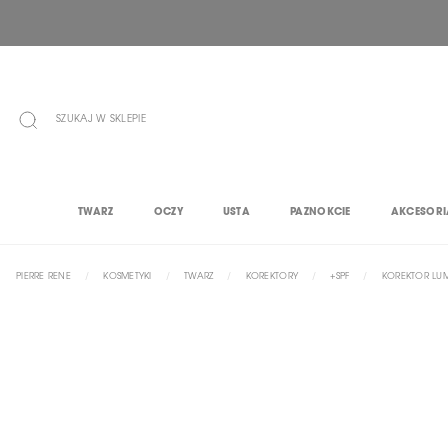
PRZEJDŹ
DO
TREŚCI
SZUKAJ W SKLEPIE
TWARZ
OCZY
USTA
PAZNOKCIE
AKCESORI
PIERRE RENE
KOSMETYKI
TWARZ
KOREKTORY
+SPF
KOREKTOR LUM