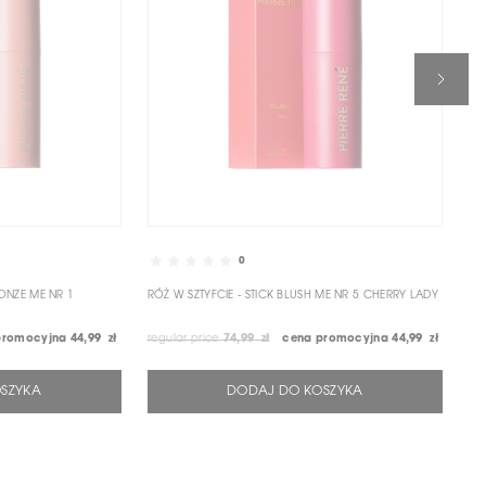
0
RONZE ME NR 1
RÓŻ W SZTYFCIE - STICK BLUSH ME NR 5 CHERRY LADY
RÓ
promocyjna
44,99 zł
regular price
74,99 zł
cena promocyjna
44,99 zł
reg
SZYKA
DODAJ DO KOSZYKA