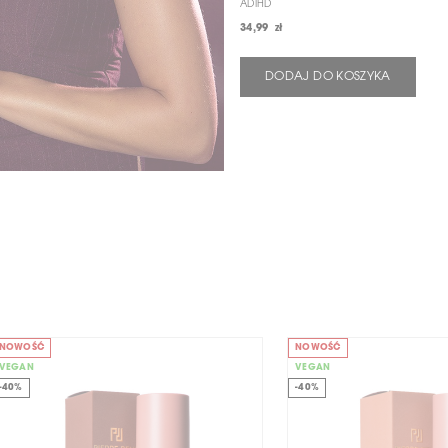
ADIHD
34,99 zł
DODAJ DO KOSZYKA
NOWOŚĆ
NOWOŚĆ
VEGAN
VEGAN
-40%
-40%