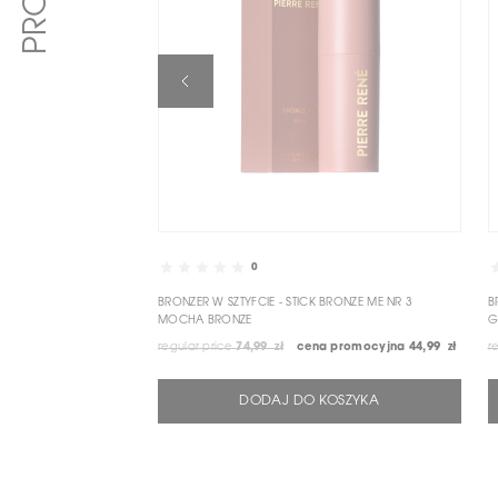
0
BRONZER W SZTYFCIE - STICK BRONZE ME NR 3
B
MOCHA BRONZE
G
regular price
74,99 zł
cena promocyjna
44,99 zł
r
DODAJ DO KOSZYKA