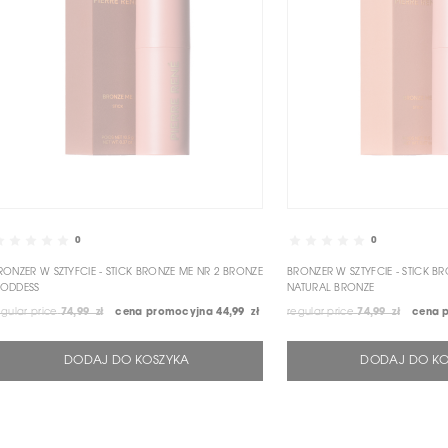
0
0
RONZER W SZTYFCIE - STICK BRONZE ME NR 2 BRONZE
BRONZER W SZTYFCIE - STICK B
ODDESS
NATURAL BRONZE
egular price
74,99 zł
cena promocyjna
44,99 zł
regular price
74,99 zł
cena 
DODAJ DO KOSZYKA
DODAJ DO KO