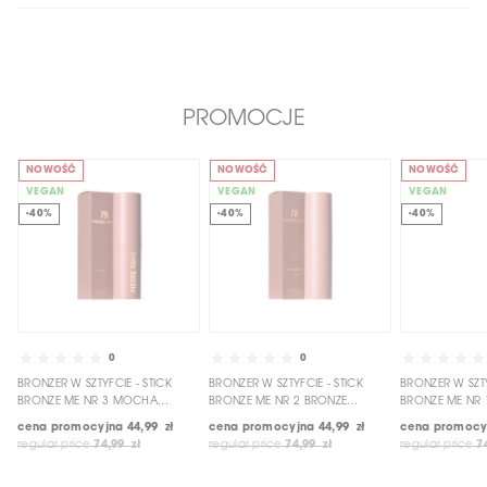
PROMOCJE
NOWOŚĆ
NOWOŚĆ
NOWOŚĆ
VEGAN
VEGAN
VEGAN
-40%
-40%
-40%
0
0
BRONZER W SZTYFCIE - STICK
BRONZER W SZTYFCIE - STICK
BRONZER W SZTY
BRONZE ME NR 3 MOCHA
BRONZE ME NR 2 BRONZE
BRONZE ME NR 
BRONZE
GODDESS
BRONZE
cena promocyjna
44,99 zł
cena promocyjna
44,99 zł
cena promocy
regular price
74,99 zł
regular price
74,99 zł
regular price
7