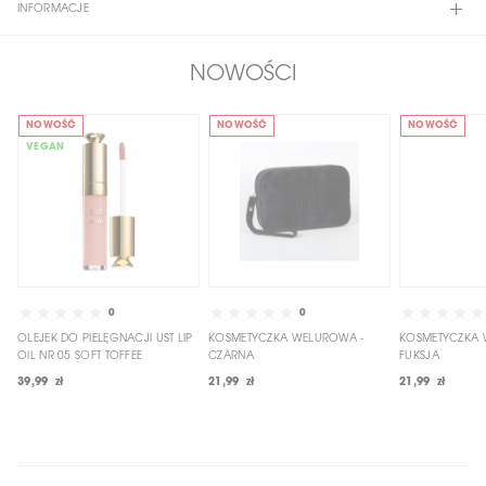
INFORMACJE
NOWOŚCI
NOWOŚĆ
NOWOŚĆ
NOWOŚĆ
VEGAN
0
0
OLEJEK DO PIELĘGNACJI UST LIP
KOSMETYCZKA WELUROWA -
KOSMETYCZKA 
OIL NR 05 SOFT TOFFEE
CZARNA
FUKSJA
39,99 zł
21,99 zł
21,99 zł