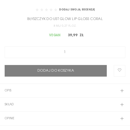
SKIP
TO
DODAJ SWOJĄ RECENZJĘ
THE
BŁYSZCZYK DO UST GLOW LIP GLOSS CORAL
BEGINNING
OF
8 ML/ 0,27 FL.OZ.
THE
39,99 ZŁ
VEGAN
IMAGES
GALLERY
DODAJ DO KOSZYKA
OPIS
SKŁAD
OPINIE