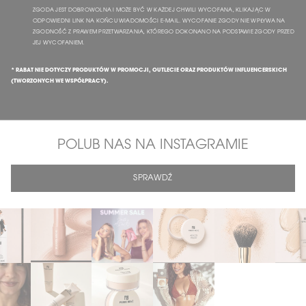
ZGODA JEST DOBROWOLNA I MOŻE BYĆ W KAŻDEJ CHWILI WYCOFANA, KLIKAJĄC W
ODPOWIEDNI LINK NA KOŃCU WIADOMOŚCI E-MAIL. WYCOFANIE ZGODY NIE WPŁYWA NA
ZGODNOŚĆ Z PRAWEM PRZETWARZANIA, KTÓREGO DOKONANO NA PODSTAWIE ZGODY PRZED
JEJ WYCOFANIEM.
* RABAT NIE DOTYCZY PRODUKTÓW W PROMOCJI, OUTLECIE ORAZ PRODUKTÓW INFLUENCERSKICH
(TWORZONYCH WE WSPÓŁPRACY).
POLUB NAS NA INSTAGRAMIE
SPRAWDŹ