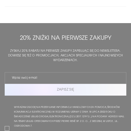
20% ZNIŻKI NA PIERWSZE ZAKUPY
ZYSKAJ 20% RABATU NA PIERWSZE ZAKUPY ZAPISUJĄC SIĘ DO NEWSLETTERA.
DOWIESZ SIĘ TEŻ O PROMOCJACH, AKCJACH SPECJALNYCH I NAJNOWSZYCH
WYDARZENIACH.
ZAPISZ SIĘ
WYRAŻAM ZGODĘ NA PRZESYŁANIE INFORMACJI HANDLOWYCH ZA POMOCĄ ŚRODKÓW
KOMUNIKACJI ELEKTRONICZNEJ W ROZUMIENIU USTAWY Z DNIA 18 LIPCA 2002 ROKU O
ŚWIADCZENIE USŁUG DROGĄ ELEKTRONICZNĄ (DZ.U.2017.1219 TJ..) NA PODANY ADRES E-MAIL
NA TEMAT USŁUG OFEROWANYCH PRZEZ PIERRE RENÉ SP. Z O. O. , Z SIEDZIBĄ W USTCE , UL.
OGRODOWA 7.