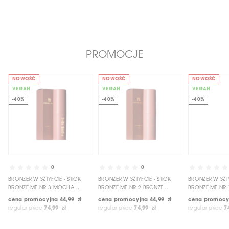
PROMOCJE
NOWOŚĆ
NOWOŚĆ
NOWOŚĆ
VEGAN
VEGAN
VEGAN
-40%
-40%
-40%
0
0
BRONZER W SZTYFCIE - STICK
BRONZER W SZTYFCIE - STICK
BRONZER W SZTY
BRONZE ME NR 3 MOCHA
BRONZE ME NR 2 BRONZE
BRONZE ME NR 
BRONZE
GODDESS
BRONZE
cena promocyjna
44,99 zł
cena promocyjna
44,99 zł
cena promocy
regular price
74,99 zł
regular price
74,99 zł
regular price
7