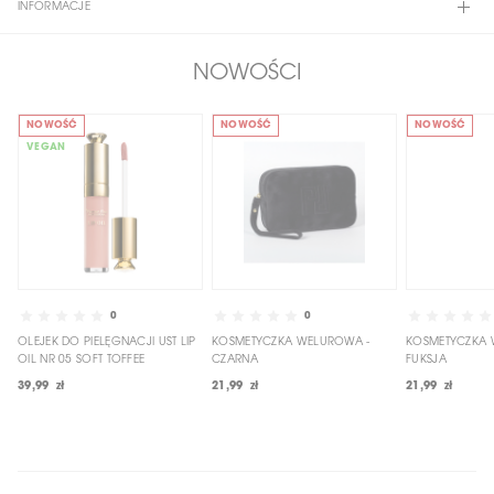
INFORMACJE
NOWOŚCI
NOWOŚĆ
NOWOŚĆ
NOWOŚĆ
VEGAN
0
0
OLEJEK DO PIELĘGNACJI UST LIP
KOSMETYCZKA WELUROWA -
KOSMETYCZKA 
OIL NR 05 SOFT TOFFEE
CZARNA
FUKSJA
39,99 zł
21,99 zł
21,99 zł