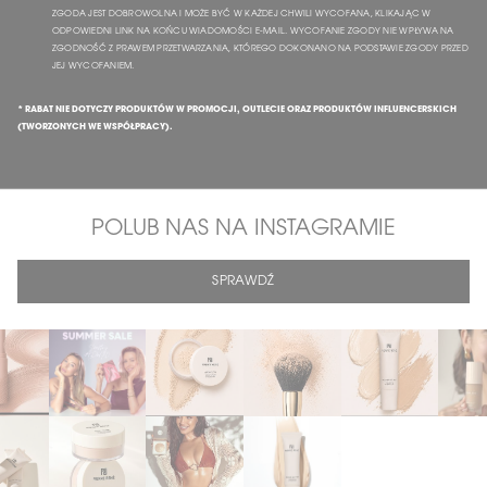
ZGODA JEST DOBROWOLNA I MOŻE BYĆ W KAŻDEJ CHWILI WYCOFANA, KLIKAJĄC W
ODPOWIEDNI LINK NA KOŃCU WIADOMOŚCI E-MAIL. WYCOFANIE ZGODY NIE WPŁYWA NA
ZGODNOŚĆ Z PRAWEM PRZETWARZANIA, KTÓREGO DOKONANO NA PODSTAWIE ZGODY PRZED
JEJ WYCOFANIEM.
* RABAT NIE DOTYCZY PRODUKTÓW W PROMOCJI, OUTLECIE ORAZ PRODUKTÓW INFLUENCERSKICH
(TWORZONYCH WE WSPÓŁPRACY).
POLUB NAS NA INSTAGRAMIE
SPRAWDŹ