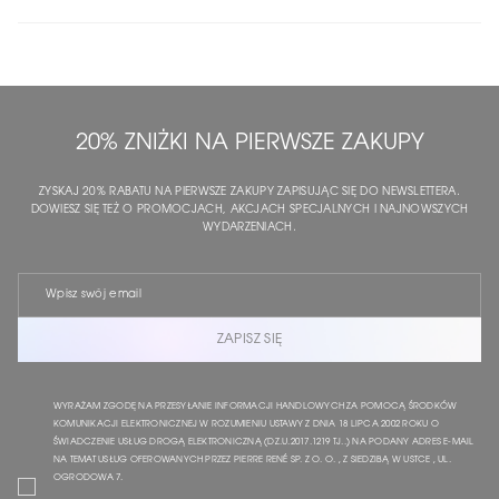
20% ZNIŻKI NA PIERWSZE ZAKUPY
ZYSKAJ 20% RABATU NA PIERWSZE ZAKUPY ZAPISUJĄC SIĘ DO NEWSLETTERA.
DOWIESZ SIĘ TEŻ O PROMOCJACH, AKCJACH SPECJALNYCH I NAJNOWSZYCH
WYDARZENIACH.
ZAPISZ SIĘ
WYRAŻAM ZGODĘ NA PRZESYŁANIE INFORMACJI HANDLOWYCH ZA POMOCĄ ŚRODKÓW
KOMUNIKACJI ELEKTRONICZNEJ W ROZUMIENIU USTAWY Z DNIA 18 LIPCA 2002 ROKU O
ŚWIADCZENIE USŁUG DROGĄ ELEKTRONICZNĄ (DZ.U.2017.1219 TJ..) NA PODANY ADRES E-MAIL
NA TEMAT USŁUG OFEROWANYCH PRZEZ PIERRE RENÉ SP. Z O. O. , Z SIEDZIBĄ W USTCE , UL.
OGRODOWA 7.