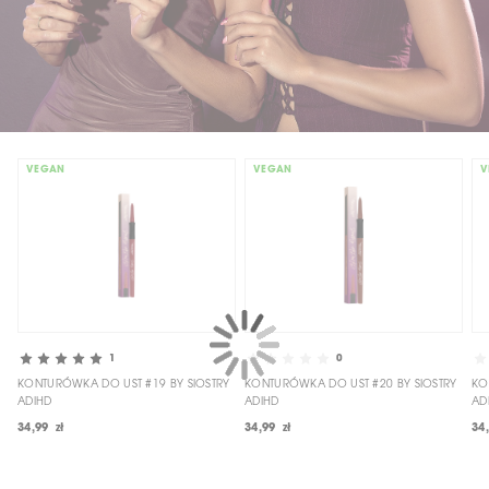
VEGAN
VEGAN
V
1
0
KONTURÓWKA DO UST #19 BY SIOSTRY
KONTURÓWKA DO UST #20 BY SIOSTRY
KO
ADIHD
ADIHD
AD
34,99 zł
34,99 zł
34