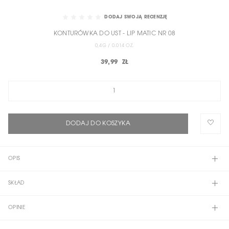
SKIP
TO
DODAJ SWOJĄ RECENZJĘ
THE
KONTURÓWKA DO UST - LIP MATIC NR 08
BEGINNING
OF
0,4G / 0.014 OZ.
THE
39,99 ZŁ
IMAGES
GALLERY
DODAJ DO KOSZYKA
OPIS
SKŁAD
OPINIE