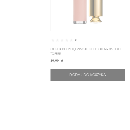
0
OLEJEK DO PIELĘGNACJI UST LIP OIL NR 05 SOFT
TOFFEE
39,99 zł
DODAJ DO KOSZYKA