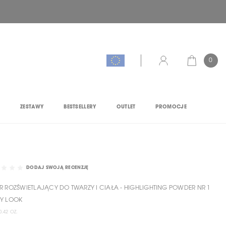
0
KOSZYK
KONTO
M
ZESTAWY
BESTSELLERY
OUTLET
PROMOCJE
DODAJ SWOJĄ RECENZJĘ
R ROZŚWIETLAJĄCY DO TWARZY I CIAŁA - HIGHLIGHTING POWDER NR 1
Y LOOK
0.42 OZ.