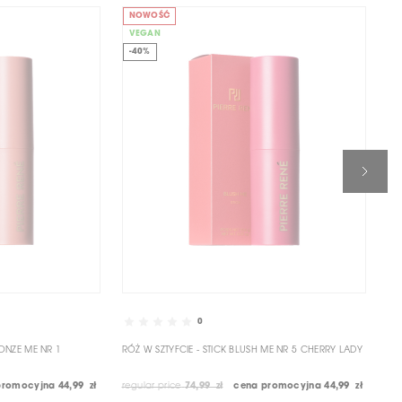
NOWOŚĆ
N
VEGAN
V
-40%
-
0
RONZE ME NR 1
RÓŻ W SZTYFCIE - STICK BLUSH ME NR 5 CHERRY LADY
RÓ
promocyjna
44,99 zł
regular price
74,99 zł
cena promocyjna
44,99 zł
reg