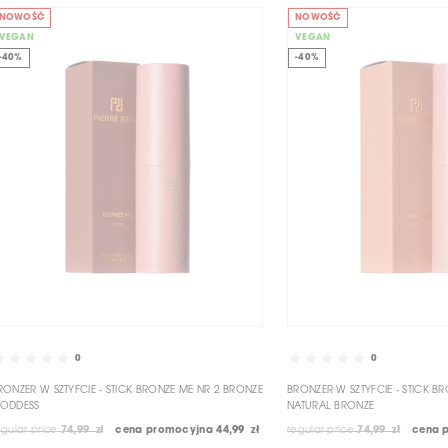
NOWOŚĆ
NOWOŚĆ
VEGAN
VEGAN
-40%
-40%
0
0
RONZER W SZTYFCIE - STICK BRONZE ME NR 2 BRONZE
BRONZER W SZTYFCIE - STICK B
ODDESS
NATURAL BRONZE
egular price
74,99 zł
cena promocyjna
44,99 zł
regular price
74,99 zł
cena 