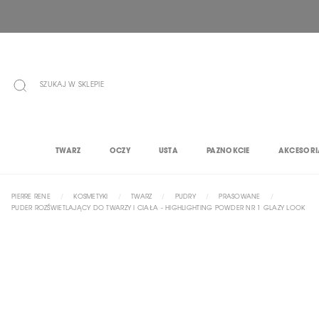
PRZEJDŹ
DO
TREŚCI
SZUKAJ W SKLEPIE
TWARZ
OCZY
USTA
PAZNOKCIE
AKCESORI
PIERRE RENE
KOSMETYKI
TWARZ
PUDRY
PRASOWANE
PUDER ROZŚWIETLAJĄCY DO TWARZY I CIAŁA - HIGHLIGHTING POWDER NR 1 GLAZY LOOK