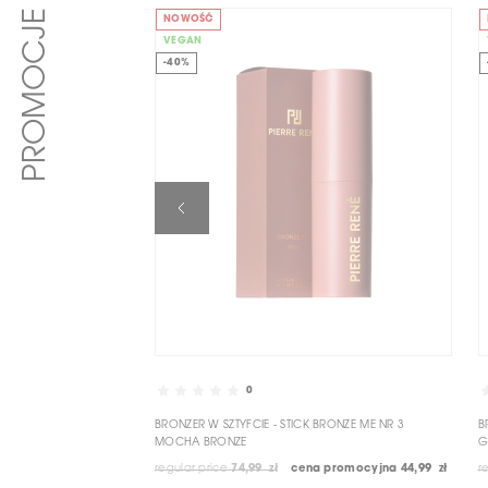
PROMOCJE
NOWOŚĆ
VEGAN
-40%
0
BRONZER W SZTYFCIE - STICK BRONZE ME NR 3
B
MOCHA BRONZE
G
regular price
74,99 zł
cena promocyjna
44,99 zł
r