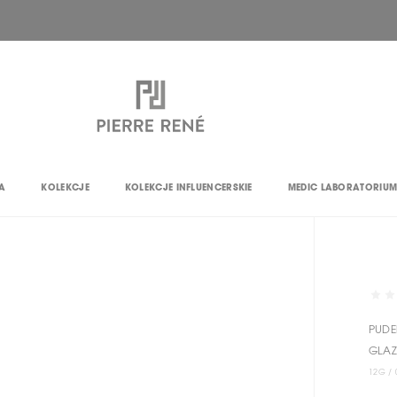
DARMOWA DOSTAWA OD 150 ZŁ
HIT MIESIĄCA >>
SPRAWDŹ
<<
A
KOLEKCJE
KOLEKCJE INFLUENCERSKIE
MEDIC LABORATORIU
PUDE
GLAZ
12G / 