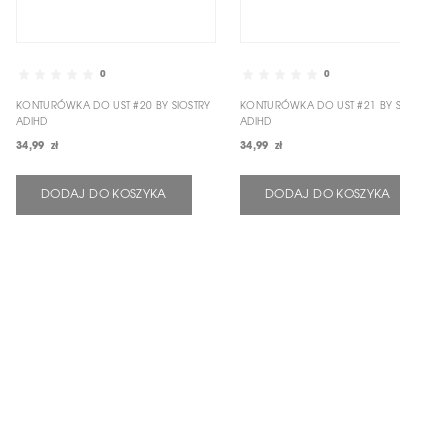
0
0
KONTURÓWKA DO UST #20 BY SIOSTRY
KONTURÓWKA DO UST #21 BY SIOSTRY
ADIHD
ADIHD
34,99 zł
34,99 zł
DODAJ DO KOSZYKA
DODAJ DO KOSZYKA