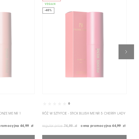
VEGAN
V
-40%
-
0
RONZE ME NR 1
RÓŻ W SZTYFCIE - STICK BLUSH ME NR 5 CHERRY LADY
RÓ
promocyjna
44,99 zł
regular price
74,99 zł
cena promocyjna
44,99 zł
reg