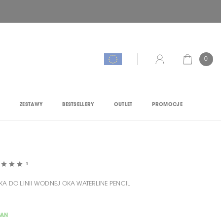
0
KOSZYK
KONTO
M
ZESTAWY
BESTSELLERY
OUTLET
PROMOCJE
1
KA DO LINII WODNEJ OKA WATERLINE PENCIL
GAN