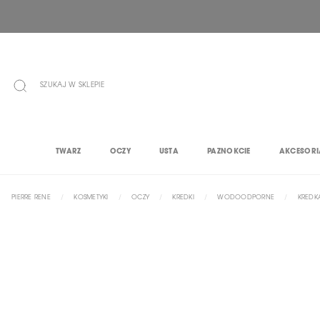
PRZEJDŹ
DO
TREŚCI
SZUKAJ W SKLEPIE
TWARZ
OCZY
USTA
PAZNOKCIE
AKCESORI
PIERRE RENE
KOSMETYKI
OCZY
KREDKI
WODOODPORNE
KREDK