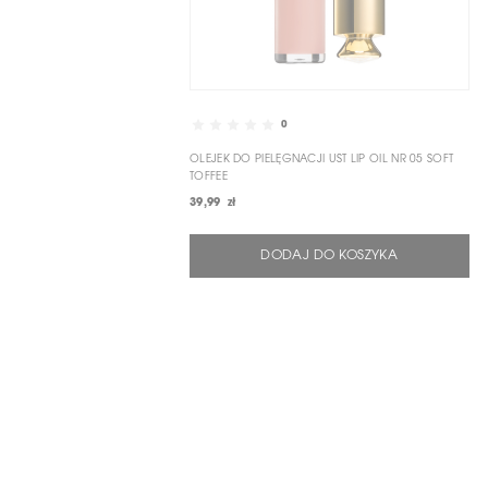
0
OLEJEK DO PIELĘGNACJI UST LIP OIL NR 05 SOFT
TOFFEE
39,99 zł
DODAJ DO KOSZYKA