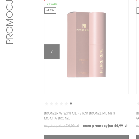
PROMOCJE
VEGAN
-40%
0
BRONZER W SZTYFCIE - STICK BRONZE ME NR 3
B
MOCHA BRONZE
G
regular price
74,99 zł
cena promocyjna
44,99 zł
r