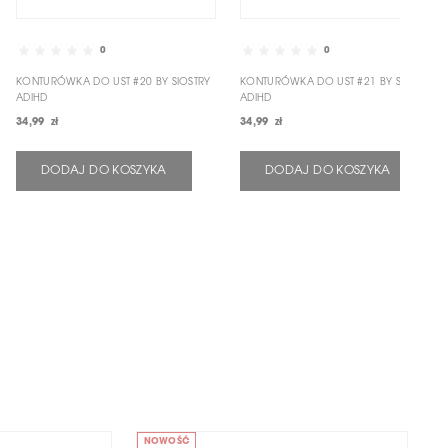
0
0
KONTURÓWKA DO UST #20 BY SIOSTRY
KONTURÓWKA DO UST #21 BY SIOSTRY
ADIHD
ADIHD
34,99 zł
34,99 zł
DODAJ DO KOSZYKA
DODAJ DO KOSZYKA
NOWOŚĆ
N