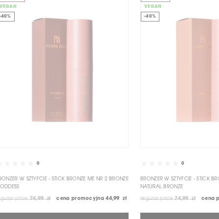
VEGAN
VEGAN
-40%
-40%
0
0
RONZER W SZTYFCIE - STICK BRONZE ME NR 2 BRONZE
BRONZER W SZTYFCIE - STICK B
ODDESS
NATURAL BRONZE
egular price
74,99 zł
cena promocyjna
44,99 zł
regular price
74,99 zł
cena 