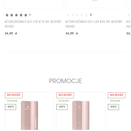
1
0
KONTURÓWKA DO UST #19 BY SIOSTRY
KONTURÓWKA DO UST #20 BY SIOSTRY
KO
ADIHD
ADIHD
AD
34,99 zł
34,99 zł
34
PROMOCJE
NOWOŚĆ
NOWOŚĆ
NOWOŚĆ
VEGAN
VEGAN
VEGAN
-40%
-40%
-40%