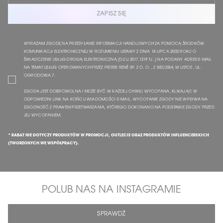
ZAPISZ SIĘ
WYRAŻAM ZGODĘ NA PRZESYŁANIE INFORMACJI HANDLOWYCH ZA POMOCĄ ŚRODKÓW
KOMUNIKACJI ELEKTRONICZNEJ W ROZUMIENIU USTAWY Z DNIA 18 LIPCA 2002 ROKU O
ŚWIADCZENIE USŁUG DROGĄ ELEKTRONICZNĄ (DZ.U.2017.1219 TJ..) NA PODANY ADRES E-MAIL
NA TEMAT USŁUG OFEROWANYCH PRZEZ PIERRE RENÉ SP. Z O. O. , Z SIEDZIBĄ W USTCE , UL.
OGRODOWA 7.
ZGODA JEST DOBROWOLNA I MOŻE BYĆ W KAŻDEJ CHWILI WYCOFANA, KLIKAJĄC W
ODPOWIEDNI LINK NA KOŃCU WIADOMOŚCI E-MAIL. WYCOFANIE ZGODY NIE WPŁYWA NA
ZGODNOŚĆ Z PRAWEM PRZETWARZANIA, KTÓREGO DOKONANO NA PODSTAWIE ZGODY PRZED
JEJ WYCOFANIEM.
* RABAT NIE DOTYCZY PRODUKTÓW W PROMOCJI, OUTLECIE ORAZ PRODUKTÓW INFLUENCERSKICH
(TWORZONYCH WE WSPÓŁPRACY).
POLUB NAS NA INSTAGRAMIE
SPRAWDŹ