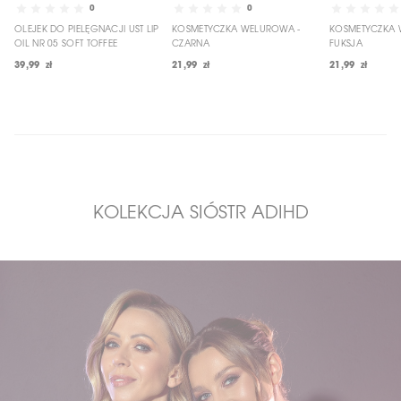
0
0
OLEJEK DO PIELĘGNACJI UST LIP
KOSMETYCZKA WELUROWA -
KOSMETYCZKA 
OIL NR 05 SOFT TOFFEE
CZARNA
FUKSJA
39,99 zł
21,99 zł
21,99 zł
KOLEKCJA SIÓSTR ADIHD