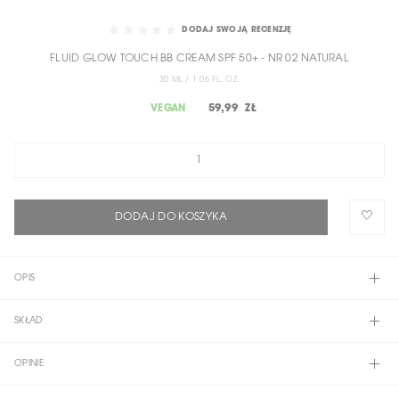
SKIP
TO
DODAJ SWOJĄ RECENZJĘ
THE
FLUID GLOW TOUCH BB CREAM SPF 50+ - NR 02 NATURAL
BEGINNING
OF
30 ML / 1.06 FL. OZ.
THE
59,99 ZŁ
VEGAN
IMAGES
GALLERY
DODAJ DO KOSZYKA
OPIS
SKŁAD
OPINIE