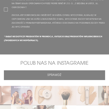
NA TEMAT USŁUG OFEROWANYCH PRZEZ PIERRE RENÉ SP. Z O. O. , Z SIEDZIBĄ W USTCE , UL.
OGRODOWA 7.
ZGODA JEST DOBROWOLNA I MOŻE BYĆ W KAŻDEJ CHWILI WYCOFANA, KLIKAJĄC W
ODPOWIEDNI LINK NA KOŃCU WIADOMOŚCI E-MAIL. WYCOFANIE ZGODY NIE WPŁYWA NA
ZGODNOŚĆ Z PRAWEM PRZETWARZANIA, KTÓREGO DOKONANO NA PODSTAWIE ZGODY PRZED
JEJ WYCOFANIEM.
* RABAT NIE DOTYCZY PRODUKTÓW W PROMOCJI, OUTLECIE ORAZ PRODUKTÓW INFLUENCERSKICH
(TWORZONYCH WE WSPÓŁPRACY).
POLUB NAS NA INSTAGRAMIE
SPRAWDŹ