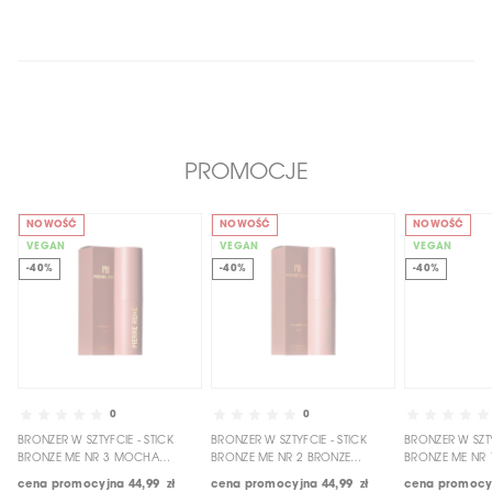
PROMOCJE
NOWOŚĆ
NOWOŚĆ
NOWOŚĆ
VEGAN
VEGAN
VEGAN
-40%
-40%
-40%
0
0
BRONZER W SZTYFCIE - STICK
BRONZER W SZTYFCIE - STICK
BRONZER W SZTY
BRONZE ME NR 3 MOCHA
BRONZE ME NR 2 BRONZE
BRONZE ME NR 
BRONZE
GODDESS
BRONZE
cena promocyjna
44,99 zł
cena promocyjna
44,99 zł
cena promocy