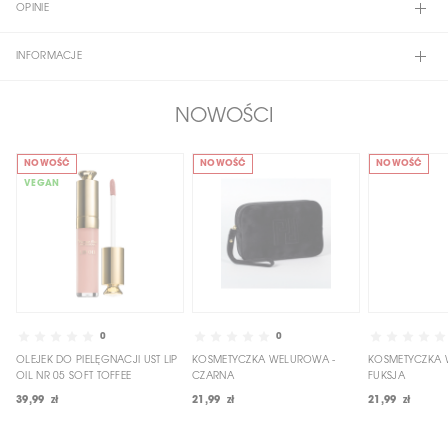
OPINIE
INFORMACJE
NOWOŚCI
NOWOŚĆ
NOWOŚĆ
NOWOŚĆ
VEGAN
0
0
OLEJEK DO PIELĘGNACJI UST LIP
KOSMETYCZKA WELUROWA -
KOSMETYCZKA 
OIL NR 05 SOFT TOFFEE
CZARNA
FUKSJA
39,99 zł
21,99 zł
21,99 zł