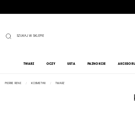
PRZEJDŹ
DO
TREŚCI
SZUKAJ W SKLEPIE
TWARZ
OCZY
USTA
PAZNOKCIE
AKCESORI
PIERRE RENE
KOSMETYKI
TWARZ