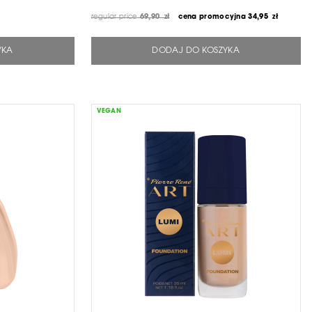
regular price
69,90 zł
cena promocyjna
34,95 zł
YKA
DODAJ DO KOSZYKA
VEGAN