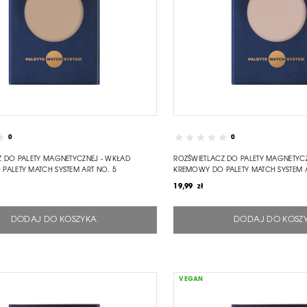
0
0
Z DO PALETY MAGNETYCZNEJ - WKŁAD
ROZŚWIETLACZ DO PALETY MAGNETYC
PALETY MATCH SYSTEM ART NO. 5
KREMOWY DO PALETY MATCH SYSTEM A
19,99 zł
DODAJ DO KOSZYKA
DODAJ DO KOSZ
VEGAN