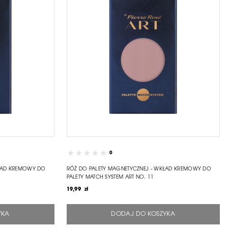
0
KŁAD KREMOWY DO
RÓŻ DO PALETY MAGNETYCZNEJ - WKŁAD KREMOWY DO
PALETY MATCH SYSTEM ART NO. 11
19,99 zł
YKA
DODAJ DO KOSZYKA