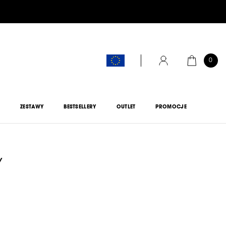
0
KOSZYK
KONTO
M
ZESTAWY
BESTSELLERY
OUTLET
PROMOCJE
Y