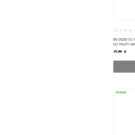
BRONZER DO 
DO PALETY MA
19,99 zł
VEGAN