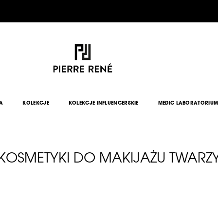
DARMOWA DOSTAWA OD 150 ZŁ
HIT MIESIĄCA >>
SPRAWDŹ
<<
A
KOLEKCJE
KOLEKCJE INFLUENCERSKIE
MEDIC LABORATORIU
KOSMETYKI DO MAKIJAŻU TWARZ