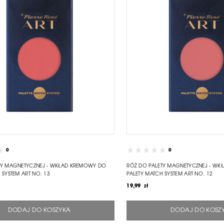
0
0
TY MAGNETYCZNEJ - WKŁAD KREMOWY DO
RÓŻ DO PALETY MAGNETYCZNEJ - W
 SYSTEM ART NO. 13
PALETY MATCH SYSTEM ART NO. 12
19,99 zł
DODAJ DO KOSZYKA
DODAJ DO KOSZ