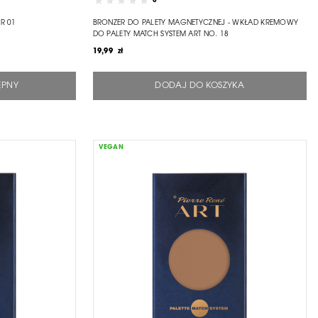
0
R 01
BRONZER DO PALETY MAGNETYCZNEJ - WKŁAD KREMOWY
DO PALETY MATCH SYSTEM ART NO. 18
19,99 zł
ĘPNY
DODAJ DO KOSZYKA
VEGAN