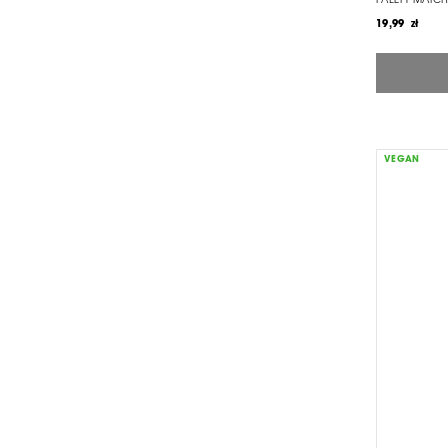
PALETY MATCH
19,99 zł
VEGAN