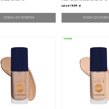
 SYSTEM ART NO. 10
PALETY MATCH SYSTEM ART NR 10 - 13
już od
19,99 zł
DODAJ DO KOSZYKA
DODAJ DO KOSZ
VEGAN