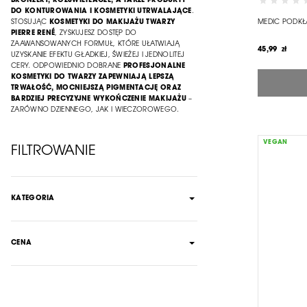
BRONZERY, ROZŚWIETLACZE, A TAKŻE PRODUKTY
DO KONTUROWANIA I KOSMETYKI UTRWALAJĄCE
.
STOSUJĄC
KOSMETYKI DO MAKIJAŻU TWARZY
MEDIC PODKŁ
PIERRE RENÉ
, ZYSKUJESZ DOSTĘP DO
ZAAWANSOWANYCH FORMUŁ, KTÓRE UŁATWIAJĄ
45,99 zł
UZYSKANIE EFEKTU GŁADKIEJ, ŚWIEŻEJ I JEDNOLITEJ
CERY. ODPOWIEDNIO DOBRANE
PROFESJONALNE
KOSMETYKI DO TWARZY
ZAPEWNIAJĄ LEPSZĄ
TRWAŁOŚĆ, MOCNIEJSZĄ PIGMENTACJĘ ORAZ
BARDZIEJ PRECYZYJNE WYKOŃCZENIE MAKIJAŻU
–
ZARÓWNO DZIENNEGO, JAK I WIECZOROWEGO.
VEGAN
FILTROWANIE
KATEGORIA
CENA