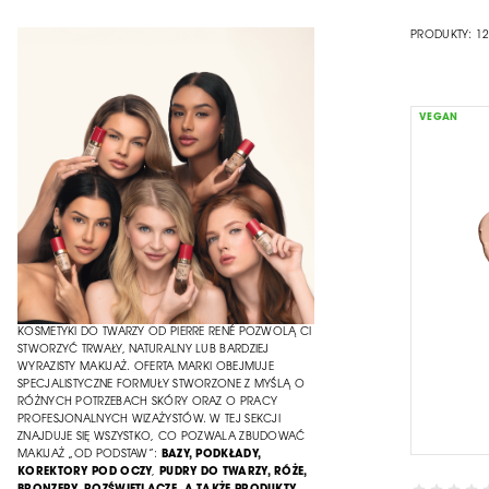
PRODUKTY:
1
VEGAN
KOSMETYKI DO TWARZY OD PIERRE RENÉ POZWOLĄ CI
STWORZYĆ TRWAŁY, NATURALNY LUB BARDZIEJ
WYRAZISTY MAKIJAŻ. OFERTA MARKI OBEJMUJE
SPECJALISTYCZNE FORMUŁY STWORZONE Z MYŚLĄ O
RÓŻNYCH POTRZEBACH SKÓRY ORAZ O PRACY
PROFESJONALNYCH WIZAŻYSTÓW. W TEJ SEKCJI
ZNAJDUJE SIĘ WSZYSTKO, CO POZWALA ZBUDOWAĆ
MAKIJAŻ „OD PODSTAW”:
BAZY, PODKŁADY,
KOREKTORY POD OCZY
,
PUDRY DO TWARZY
, RÓŻE,