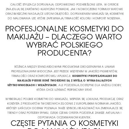
CAŁOŚĆ STYLIZACJI DOPEŁNIAJĄ ODPOWIEDNIO PODKREŚLONE USTA. W OFERCIE
ZNAJDUJĄ SIĘ ZARÓWNO KLASYCZNE POMADKI, JAK I NOWOCZESNE FORMUŁY MATOWE
ORAZ BŁYSZCZYKI NADAJĄCE USTOM OBJĘTOŚCI. DOPEŁNIENIEM MAKIJAŻU SĄ
KOSMETYKI
DO MALOWANIA UST
, KTÓRE ZAPEWNIAJĄ TRWAŁOŚĆ KOLORU I KOMFORT NOSZENIA.
PROFESJONALNE KOSMETYKI DO
MAKIJAŻU – DLACZEGO WARTO
WYBRAĆ POLSKIEGO
PRODUCENTA?
RÓŻNICA MIĘDZY STANDARDOWYMI PRODUKTAMI DROGERYJNYMI A LINIAMI
PROFESJONALNYMI WIDOCZNA JEST PRZEDE WSZYSTKIM W JAKOŚCI PIGMENTÓW,
TRWAŁOŚCI ORAZ KOMFORTOWEJ APLIKACJI.
KOSMETYKI PROFESJONALNE DO
MAKIJAŻU PIERRE RENÉ TWORZONE SĄ Z MYŚLĄ O WYMAGAJĄCYCH
UŻYTKOWNICZKACH I WIZAŻYSTACH
, ALE POZOSTAJĄ DOSTĘPNE DLA KAŻDEJ OSOBY,
KTÓRA CHCE UZYSKAĆ PERFEKCYJNY EFEKT.
WYBIERAJĄC POLSKIE KOSMETYKI DO MAKIJAŻU, WSPIERA SIĘ LOKALNĄ PRODUKCJĘ ORAZ
KORZYSTA Z PRODUKTÓW TWORZONYCH ZGODNIE Z EUROPEJSKIMI NORMAMI JAKOŚCI.
KRÓTSZY ŁAŃCUCH DOSTAW POZWALA TAKŻE SZYBCIEJ REAGOWAĆ NA ZMIENIAJĄCE SIĘ
TRENDY ORAZ POTRZEBY RYNKU, DZIĘKI CZEMU OFERTA POZOSTAJE ZAWSZE AKTUALNA I
ODPOWIADA OCZEKIWANIOM KLIENTEK.
CZĘSTE PYTANIA O KOSMETYKI