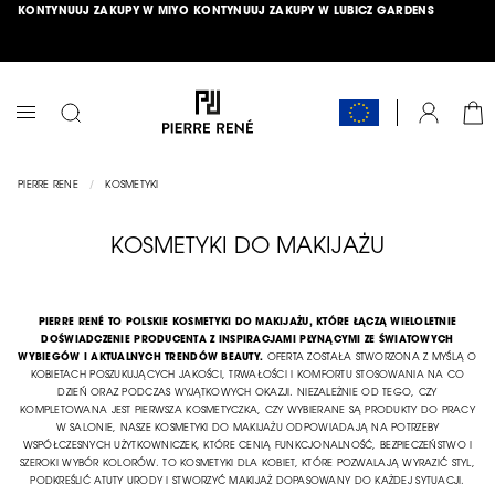
KONTYNUUJ ZAKUPY W MIYO
KONTYNUUJ ZAKUPY W LUBICZ GARDENS
PRZEJDŹ
ŁĄCZNIK
DO
TREŚCI
DARMOWA DOSTAWA OD 150 ZŁ
HIT MIESIĄCA >>
SPRAWDŹ
<<
KOS
KONTO
PRZEŁĄCZNIK
NAV
PIERRE RENE
KOSMETYKI
KOSMETYKI DO MAKIJAŻU
PIERRE RENÉ TO POLSKIE KOSMETYKI DO MAKIJAŻU, KTÓRE ŁĄCZĄ WIELOLETNIE
DOŚWIADCZENIE PRODUCENTA Z INSPIRACJAMI PŁYNĄCYMI ZE ŚWIATOWYCH
WYBIEGÓW I AKTUALNYCH TRENDÓW BEAUTY.
OFERTA ZOSTAŁA STWORZONA Z MYŚLĄ O
KOBIETACH POSZUKUJĄCYCH JAKOŚCI, TRWAŁOŚCI I KOMFORTU STOSOWANIA NA CO
DZIEŃ ORAZ PODCZAS WYJĄTKOWYCH OKAZJI. NIEZALEŻNIE OD TEGO, CZY
KOMPLETOWANA JEST PIERWSZA KOSMETYCZKA, CZY WYBIERANE SĄ PRODUKTY DO PRACY
W SALONIE, NASZE KOSMETYKI DO MAKIJAŻU ODPOWIADAJĄ NA POTRZEBY
WSPÓŁCZESNYCH UŻYTKOWNICZEK, KTÓRE CENIĄ FUNKCJONALNOŚĆ, BEZPIECZEŃSTWO I
SZEROKI WYBÓR KOLORÓW. TO KOSMETYKI DLA KOBIET, KTÓRE POZWALAJĄ WYRAZIĆ STYL,
PODKREŚLIĆ ATUTY URODY I STWORZYĆ MAKIJAŻ DOPASOWANY DO KAŻDEJ SYTUACJI.