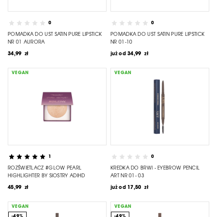
0
0
POMADKA DO UST SATIN PURE LIPSTICK
POMADKA DO UST SATIN PURE LIPSTICK
NR 01 AURORA
NR 01-10
34,99 zł
już od
34,99 zł
VEGAN
VEGAN
1
0
ROZŚWIETLACZ #GLOW PEARL
KREDKA DO BRWI - EYEBROW PENCIL
HIGHLIGHTER BY SIOSTRY ADIHD
ART NR 01- 03
45,99 zł
już od
17,50 zł
VEGAN
VEGAN
-49%
-49%