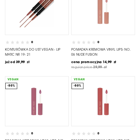
0
0
KONTURÓWKA DO UST VEGAN - LIP
POMADKA KREMOWA VINYL LIPS- NO.
MATIC NR 19- 21
06 NUDE FUSION
już od
39,99 zł
cena promocyjna
14,99 zł
regular price
29,99 zł
VEGAN
VEGAN
-50%
-50%
0
0