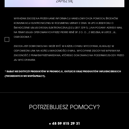
ZAPISZ SIĘ
WYRAŻAM ZGODĘ NA PRZESYŁANIE INFORMACJI HANDLOWYCH ZA POMOCĄ ŚRODKÓW
KOMUNIKACJI ELEKTRONICZNEJ W ROZUMIENIU USTAWY Z DNIA 18 LIPCA 2002 ROKU O
ŚWIADCZENIE USŁUG DROGĄ ELEKTRONICZNĄ (DZ.U.2017.1219 TJ..) NA PODANY ADRES E-MAIL
NA TEMAT USŁUG OFEROWANYCH PRZEZ PIERRE RENÉ SP. Z O. O. , Z SIEDZIBĄ W USTCE , UL.
OGRODOWA 7.
ZGODA JEST DOBROWOLNA I MOŻE BYĆ W KAŻDEJ CHWILI WYCOFANA, KLIKAJĄC W
ODPOWIEDNI LINK NA KOŃCU WIADOMOŚCI E-MAIL. WYCOFANIE ZGODY NIE WPŁYWA NA
ZGODNOŚĆ Z PRAWEM PRZETWARZANIA, KTÓREGO DOKONANO NA PODSTAWIE ZGODY PRZED
JEJ WYCOFANIEM.
* RABAT NIE DOTYCZY PRODUKTÓW W PROMOCJI, OUTLECIE ORAZ PRODUKTÓW INFLUENCERSKICH
(TWORZONYCH WE WSPÓŁPRACY).
POTRZEBUJESZ POMOCY?
+ 48 59 815 29 31