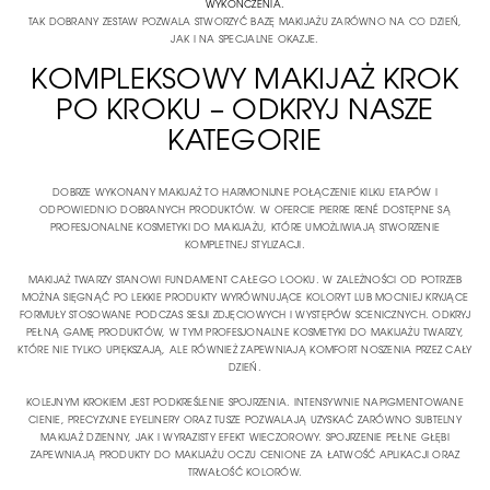
WYKOŃCZENIA.
TAK DOBRANY ZESTAW POZWALA STWORZYĆ BAZĘ MAKIJAŻU ZARÓWNO NA CO DZIEŃ,
JAK I NA SPECJALNE OKAZJE.
KOMPLEKSOWY MAKIJAŻ KROK
PO KROKU – ODKRYJ NASZE
KATEGORIE
DOBRZE WYKONANY MAKIJAŻ TO HARMONIJNE POŁĄCZENIE KILKU ETAPÓW I
ODPOWIEDNIO DOBRANYCH PRODUKTÓW. W OFERCIE PIERRE RENÉ DOSTĘPNE SĄ
PROFESJONALNE KOSMETYKI DO MAKIJAŻU, KTÓRE UMOŻLIWIAJĄ STWORZENIE
KOMPLETNEJ STYLIZACJI.
MAKIJAŻ TWARZY STANOWI FUNDAMENT CAŁEGO LOOKU. W ZALEŻNOŚCI OD POTRZEB
MOŻNA SIĘGNĄĆ PO LEKKIE PRODUKTY WYRÓWNUJĄCE KOLORYT LUB MOCNIEJ KRYJĄCE
FORMUŁY STOSOWANE PODCZAS SESJI ZDJĘCIOWYCH I WYSTĘPÓW SCENICZNYCH. ODKRYJ
PEŁNĄ GAMĘ PRODUKTÓW, W TYM PROFESJONALNE
KOSMETYKI DO MAKIJAŻU TWARZY
,
KTÓRE NIE TYLKO UPIĘKSZAJĄ, ALE RÓWNIEŻ ZAPEWNIAJĄ KOMFORT NOSZENIA PRZEZ CAŁY
DZIEŃ.
KOLEJNYM KROKIEM JEST PODKREŚLENIE SPOJRZENIA. INTENSYWNIE NAPIGMENTOWANE
CIENIE, PRECYZYJNE EYELINERY ORAZ TUSZE POZWALAJĄ UZYSKAĆ ZARÓWNO SUBTELNY
MAKIJAŻ DZIENNY, JAK I WYRAZISTY EFEKT WIECZOROWY. SPOJRZENIE PEŁNE GŁĘBI
ZAPEWNIAJĄ
PRODUKTY DO MAKIJAŻU OCZU
CENIONE ZA ŁATWOŚĆ APLIKACJI ORAZ
TRWAŁOŚĆ KOLORÓW.