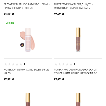
BEZBARWNY ŻEL DO LAMINACJI BRWI -
PUDER WYPIEKANY BRĄZUJĄCY -
BROW CONTROL GEL ART
CONTOURING MATTE BRONZER
34,99 zł
49,99 zł
VEGAN
0
0
KOREKTOR SERUM CONCEALER SPF 25
PŁYNNA MATOWA POMADKA DO UST -
NR 05
COVER MATTE LIQUID LIPSTICK NR 06
BURNT SUGAR
29,99 zł
29,99 zł