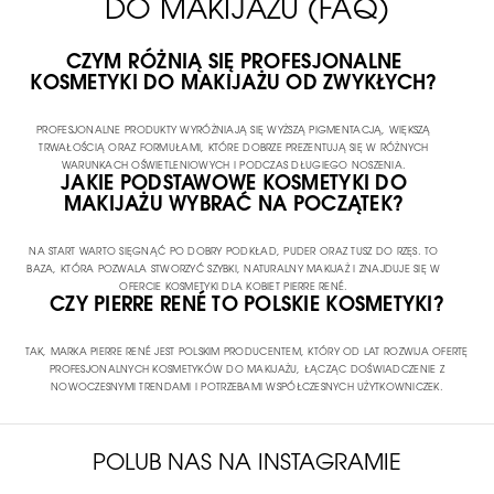
DO MAKIJAŻU (FAQ)
CZYM RÓŻNIĄ SIĘ PROFESJONALNE
KOSMETYKI DO MAKIJAŻU OD ZWYKŁYCH?
PROFESJONALNE PRODUKTY WYRÓŻNIAJĄ SIĘ WYŻSZĄ PIGMENTACJĄ, WIĘKSZĄ
TRWAŁOŚCIĄ ORAZ FORMUŁAMI, KTÓRE DOBRZE PREZENTUJĄ SIĘ W RÓŻNYCH
WARUNKACH OŚWIETLENIOWYCH I PODCZAS DŁUGIEGO NOSZENIA.
JAKIE PODSTAWOWE KOSMETYKI DO
MAKIJAŻU WYBRAĆ NA POCZĄTEK?
NA START WARTO SIĘGNĄĆ PO DOBRY PODKŁAD, PUDER ORAZ TUSZ DO RZĘS. TO
BAZA, KTÓRA POZWALA STWORZYĆ SZYBKI, NATURALNY MAKIJAŻ I ZNAJDUJE SIĘ W
OFERCIE KOSMETYKI DLA KOBIET PIERRE RENÉ.
CZY PIERRE RENÉ TO POLSKIE KOSMETYKI?
TAK, MARKA PIERRE RENÉ JEST POLSKIM PRODUCENTEM, KTÓRY OD LAT ROZWIJA OFERTĘ
PROFESJONALNYCH KOSMETYKÓW DO MAKIJAŻU, ŁĄCZĄC DOŚWIADCZENIE Z
NOWOCZESNYMI TRENDAMI I POTRZEBAMI WSPÓŁCZESNYCH UŻYTKOWNICZEK.
POLUB NAS NA INSTAGRAMIE