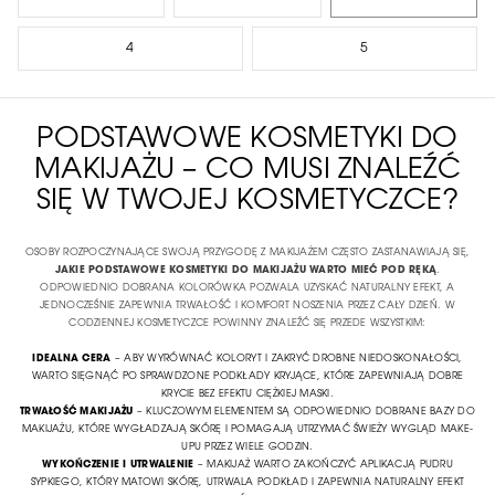
4
5
PODSTAWOWE KOSMETYKI DO
MAKIJAŻU – CO MUSI ZNALEŹĆ
SIĘ W TWOJEJ KOSMETYCZCE?
OSOBY ROZPOCZYNAJĄCE SWOJĄ PRZYGODĘ Z MAKIJAŻEM CZĘSTO ZASTANAWIAJĄ SIĘ,
JAKIE PODSTAWOWE KOSMETYKI DO MAKIJAŻU WARTO MIEĆ POD RĘKĄ
.
ODPOWIEDNIO DOBRANA KOLORÓWKA POZWALA UZYSKAĆ NATURALNY EFEKT, A
JEDNOCZEŚNIE ZAPEWNIA TRWAŁOŚĆ I KOMFORT NOSZENIA PRZEZ CAŁY DZIEŃ. W
CODZIENNEJ KOSMETYCZCE POWINNY ZNALEŹĆ SIĘ PRZEDE WSZYSTKIM:
IDEALNA CERA
– ABY WYRÓWNAĆ KOLORYT I ZAKRYĆ DROBNE NIEDOSKONAŁOŚCI,
WARTO SIĘGNĄĆ PO SPRAWDZONE
PODKŁADY KRYJĄCE
, KTÓRE ZAPEWNIAJĄ DOBRE
KRYCIE BEZ EFEKTU CIĘŻKIEJ MASKI.
TRWAŁOŚĆ MAKIJAŻU
– KLUCZOWYM ELEMENTEM SĄ ODPOWIEDNIO DOBRANE
BAZY DO
MAKIJAŻU
, KTÓRE WYGŁADZAJĄ SKÓRĘ I POMAGAJĄ UTRZYMAĆ ŚWIEŻY WYGLĄD MAKE-
UPU PRZEZ WIELE GODZIN.
WYKOŃCZENIE I UTRWALENIE
– MAKIJAŻ WARTO ZAKOŃCZYĆ APLIKACJĄ
PUDRU
SYPKIEGO
, KTÓRY MATOWI SKÓRĘ, UTRWALA PODKŁAD I ZAPEWNIA NATURALNY EFEKT