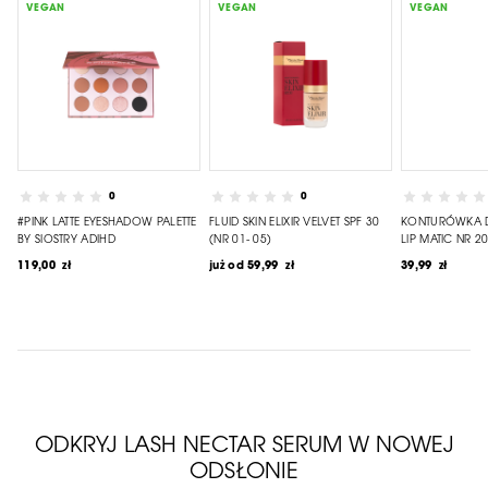
VEGAN
VEGAN
VEGAN
0
0
#PINK LATTE EYESHADOW PALETTE
FLUID SKIN ELIXIR VELVET SPF 30
KONTURÓWKA D
BY SIOSTRY ADIHD
(NR 01- 05)
LIP MATIC NR 2
119,00 zł
już od
59,99 zł
39,99 zł
ODKRYJ LASH NECTAR SERUM W NOWEJ
ODSŁONIE