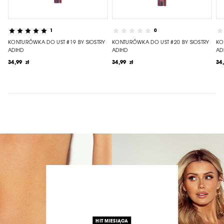
1
0
KONTURÓWKA DO UST #19 BY SIOSTRY
KONTURÓWKA DO UST #20 BY SIOSTRY
KO
ADIHD
ADIHD
AD
34,99 zł
34,99 zł
34
HIT MIESIĄCA