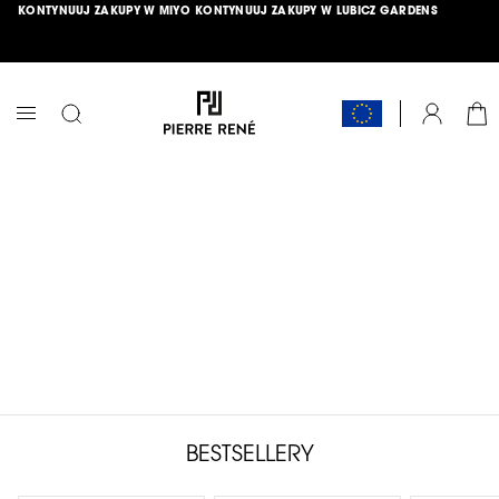
KONTYNUUJ ZAKUPY W MIYO
KONTYNUUJ ZAKUPY W LUBICZ GARDENS
PRZEJDŹ
ŁĄCZNIK
DO
TREŚCI
DARMOWA DOSTAWA OD 150 ZŁ
HIT MIESIĄCA >>
SPRAWDŹ
<<
KOS
KONTO
PRZEŁĄCZNIK
NAV
BESTSELLERY