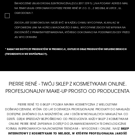
ŚWIADCZENIE USŁUG DROGĄ ELEKTRONICZNĄ (DZ.U.2017.1219 TJ..) NA PODANY ADRES E-MAIL
NA TEMAT USŁUG OFEROWANYCH PRZEZ PIERRE RENÉ SP. Z O. O. , Z SIEDZIBĄ W USTCE , UL.
OGRODOWA 7.
ZGODA JEST DOBROWOLNA I MOŻE BYĆ W KAŻDEJ CHWILI WYCOFANA, KLIKAJĄC W
ODPOWIEDNI LINK NA KOŃCU WIADOMOŚCI E-MAIL. WYCOFANIE ZGODY NIE WPŁYWA NA
ZGODNOŚĆ Z PRAWEM PRZETWARZANIA, KTÓREGO DOKONANO NA PODSTAWIE ZGODY PRZED
JEJ WYCOFANIEM.
* RABAT NIE DOTYCZY PRODUKTÓW W PROMOCJI, OUTLECIE ORAZ PRODUKTÓW INFLUENCERSKICH
(TWORZONYCH WE WSPÓŁPRACY).
PIERRE RENÉ - TWÓJ SKLEP Z KOSMETYKAMI ONLINE.
PROFESJONALNY MAKE-UP PROSTO OD PRODUCENTA
PIERRE RENÉ TO E-SKLEP I POLSKA MARKA KOSMETYCZNA Z WIELOLETNIM
DOŚWIADCZENIEM, KTÓRA OD LAT DOSTARCZA PROFESJONALNE PRODUKTY DO MAKIJAŻU
DOSTĘPNE ZARÓWNO DLA WIZAŻYSTÓW, JAK I OSÓB WYKONUJĄCYCH MAKIJAŻ NA CO
DZIEŃ. DZIĘKI SPRZEDAŻY BEZPOŚREDNIO OD PRODUCENTA KAŻDY SKLEP Z KOSMETYKAMI
ONLINE PIERRE RENÉ ZAPEWNIA DOSTĘP DO ZAAWANSOWANYCH TECHNOLOGICZNIE
FORMUŁ INSPIROWANYCH NAJNOWSZYMI TRENDAMI – WYGODNIE I ONLINE. NASZ
SKLEP
INTERNETOWY Z KOSMETYKAMI TO MIEJSCE, W KTÓRYM PROFESJONALNA JAKOŚĆ