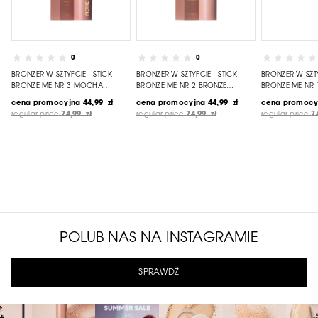
0
0
BRONZER W SZTYFCIE - STICK
BRONZER W SZTYFCIE - STICK
BRONZER W SZTY
BRONZE ME NR 3 MOCHA
BRONZE ME NR 2 BRONZE
BRONZE ME NR 
BRONZE
GODDESS
BRONZE
cena promocyjna
44,99 zł
cena promocyjna
44,99 zł
cena promocy
regular price
74,99 zł
regular price
74,99 zł
regular price
7
POLUB NAS NA INSTAGRAMIE
SPRAWDŹ