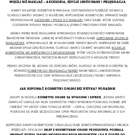
WIĘCEJ NIŻ MAKIJAŻ – AKCESORIA, EDYCJE LIMITOWANE I PIELĘGNACJA
NAWET NAJLEPSZE KOSMETYKI WYMAGAJĄ ODPOWIEDNICH NARZĘDZI APLIKACJI,
DLATEGO WARTO ZADBAĆ O WŁAŚCIWE WYPOSAŻENIE KOSMETYCZKI. SPRAWDŹ NASZE
PROFESJONALNE
AKCESORIA I PĘDZLE DO MAKIJAŻU
ORAZ GĄBKI, KTÓRE UŁATWIĄ
CODZIENNE RYTUAŁY PIĘKNA I POZWOLĄ UZYSKAĆ PRECYZYJNY EFEKT MAKIJAŻU.
MARKA PIERRE RENÉ REGULARNIE WPROWADZA RÓWNIEŻ NOWOŚCI INSPIROWANE
ŚWIATOWYMI TRENDAMI. LUBISZ SIĘ WYRÓŻNIAĆ? POZNAJ NASZE
LIMITOWANE KOLEKCJE
MAKIJAŻOWE
, WPASOWUJĄCE SIĘ W NAJNOWSZE TRENDY BEAUTY. INSPIRUJEMY SIĘ TAKŻE
MEDIAMI SPOŁECZNOŚCIOWYMI, DLATEGO WARTO ODKRYĆ WYJĄTKOWE
KOLEKCJE
KOSMETYKÓW WE WSPÓŁPRACY Z INFLUENCERAMI
, KTÓRE ŁĄCZĄ DOŚWIADCZENIE MARKI
Z KREATYWNOŚCIĄ TWÓRCÓW BEAUTY KSZTAŁTUJĄCYCH AKTUALNE TRENDY.
PIĘKNO ZACZYNA SIĘ JEDNAK OD ZDROWEJ SKÓRY, DLATEGO W OFERCIE DOSTĘPNE SĄ
RÓWNIEŻ
KOSMETYKI DO PIELĘGNACJI TWARZY
MARKI MEDIC LABORATORIUM,
PRZEZNACZONE DLA CERY WYMAGAJĄCEJ SZCZEGÓLNEJ TROSKI I WSPARCIA
PIELĘGNACYJNEGO.
JAK KUPOWAĆ KOSMETYKI ONLINE BEZ RYZYKA? PORADNIK
ZAKUPY W MODELU
KOSMETYKI ONLINE SĄ WYGODNE I SZYBKIE
, JEDNAK WARTO
ZWRACAĆ UWAGĘ NA KILKA ELEMENTÓW. PRZED WYBOREM PODKŁADU DOBRZE JEST
OKREŚLIĆ TYP URODY ORAZ TONACJĘ SKÓRY – CIEPŁĄ, CHŁODNĄ LUB NEUTRALNĄ.
POMOCNE SĄ TAKŻE SZCZEGÓŁOWE OPISY PRODUKTÓW ORAZ INFORMACJE O ICH
PRZEZNACZENIU.
BEZPIECZNE ZAKUPY KOSMETYCZNE OZNACZAJĄ TAKŻE WYBÓR SPRAWDZONEGO MIEJSCA
SPRZEDAŻY. OFICJALNY
SKLEP Z KOSMETYKAMI ONLINE PRODUCENTA POZWALA
UNIKNĄĆ RYZYKA ZAKUPU NIEORYGINALNYCH PRODUKTÓW I DAJE DOSTĘP DO