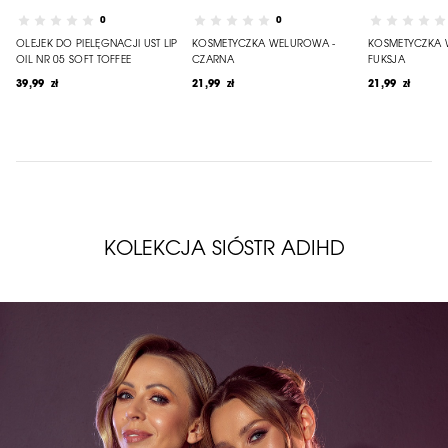
0
0
OLEJEK DO PIELĘGNACJI UST LIP
KOSMETYCZKA WELUROWA -
KOSMETYCZKA 
OIL NR 05 SOFT TOFFEE
CZARNA
FUKSJA
39,99 zł
21,99 zł
21,99 zł
KOLEKCJA SIÓSTR ADIHD