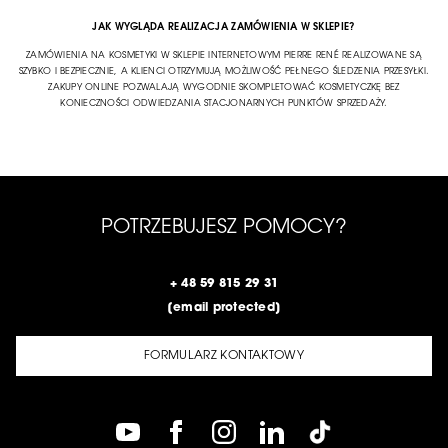
JAK WYGLĄDA REALIZACJA ZAMÓWIENIA W SKLEPIE?
ZAMÓWIENIA NA KOSMETYKI W SKLEPIE INTERNETOWYM PIERRE RENÉ REALIZOWANE SĄ
SZYBKO I BEZPIECZNIE, A KLIENCI OTRZYMUJĄ MOŻLIWOŚĆ PEŁNEGO ŚLEDZENIA PRZESYŁKI.
ZAKUPY ONLINE POZWALAJĄ WYGODNIE SKOMPLETOWAĆ KOSMETYCZKĘ BEZ
KONIECZNOŚCI ODWIEDZANIA STACJONARNYCH PUNKTÓW SPRZEDAŻY.
POTRZEBUJESZ POMOCY?
+ 48 59 815 29 31
[email protected]
FORMULARZ KONTAKTOWY