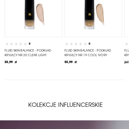
0
0
FLUID SKIN BALANCE - PODKŁAD
FLUID SKIN BALANCE - PODKŁAD
FL
KRYJĄCY NR 20 CLEAR LIGHT
KRYJĄCY NR 19 COOL IVORY
KR
55,99 zł
55,99 zł
już
KOLEKCJE INFLUENCERSKIE