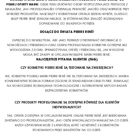
PEŁNEJ OFERTY MARKI
. DZIĘKI TEMU ZARÓWNO OSOBY ROZPOCZYNAJĄCE PRZYGODĘ Z
MAKIJAŻEM, JAK I PROFESJONALIŚCI OTRZYMUJĄ PEWNOŚĆ JAKOŚCI ORAZ WSPARCIE PRZY
WYBORZE PRODUKTÓW. NASZ SKLEP Z KOSMETYKAMI OFERUJE SZEROKI WYBÓR, DLATEGO
SKLEP PIERRE RENÉ STANOWI MIEJSCE, W KTÓRYM MOŻNA ZNALEŹĆ ROZWIĄZANIA
DOPASOWANE DO WŁASNYCH POTRZEB.
DOŁĄCZ DO ŚWIATA PIERRE RENÉ!
ZAPISZ SIĘ DO NEWSLETTERA, ABY JAKO PIERWSZY OTRZYMYWAĆ INFORMACJE O
NOWOŚCIACH I PREMIERACH ORAZ ODKRYJ PROFESJONALNE KOSMETYKI DOSTĘPNE BEZ
WYCHODZENIA Z DOMU. SPRAWDŹ PEŁNĄ OFERTĘ I PRZEKONAJ SIĘ, JAK WYGODNE
MOGĄ BYĆ ZAKUPY W OFICJALNYM SKLEPIE MARKI PIERRE RENÉ.
NAJCZĘSTSZE PYTANIA KLIENTEK (FAQ)
CZY KOSMETYKI PIERRE RENÉ SĄ TESTOWANE NA ZWIERZĘTACH?
NIE, KOSMETYKI POLSKIEJ MARKI PIERRE RENÉ NIE SĄ TESTOWANE NA ZWIERZĘTACH. MARKA
KONSEKWENTNIE ROZWIJA FORMUŁY ZGODNE ZE STANDARDAMI CRUELTY-FREE, STAWIAJĄC
NA NOWOCZESNE ROZWIĄZANIA TECHNOLOGICZNE I ALTERNATYWNE METODY BADAŃ
BEZPIECZEŃSTWA KOSMETYKÓW.
CZY PRODUKTY PROFESJONALNE SĄ DOSTĘPNE RÓWNIEŻ DLA KLIENTÓW
INDYWIDUALNYCH?
TAK, OFERTA DOSTĘPNA W OFICJALNYM SKLEPIE ONLINE PIERRE RENÉ JEST SKIEROWANA
ZARÓWNO DO PROFESJONALISTÓW, JAK I OSÓB WYKONUJĄCYCH MAKIJAŻ NA CO DZIEŃ.
KAŻDY UŻYTKOWNIK MOŻE Z ŁATWOŚCIĄ KUPIĆ I KORZYSTAĆ Z KOSMETYKÓW
STOSOWANYCH PRZEZ WIZAŻYSTÓW NA CO DZIEŃ.