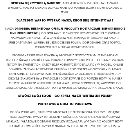
SPOTYKA SIĘ Z WYGODĄ ZAKUPÓW
, A SZEROKI WYBÓR PRODUKTÓW POZWALA
STWORZYĆ MAKIJAŻ IDEALNIE DOPASOWANY DO POTRZEB SKÓRY I INDYWIDUALNEGO
STYLU.
DLACZEGO WARTO WYBRAĆ NASZĄ DROGERIĘ INTERNETOWĄ?
NASZA
DROGERIA INTERNETOWA OFERUJE PRODUKTY DOSTARCZANE BEZPOŚREDNIO Z
LINII PRODUKCYJNEJ
, CO GWARANTUJE ŚWIEŻOŚĆ KOSMETYKÓW I ZACHOWANIE
NAJWYŻSZYCH PARAMETRÓW JAKOŚCIOWYCH. KUPUJĄC W OFICJALNYM KANALE
SPRZEDAŻY MARKI, WSPIERA SIĘ JEDNOCZEŚNIE POLSKĄ GOSPODARKĘ ORAZ ROZWÓJ
RODZIMYCH TECHNOLOGII KOSMETYCZNYCH.
PRODUKTY PIERRE RENÉ POWSTAJĄ ZGODNIE Z NOWOCZESNYMI STANDARDAMI
BEZPIECZEŃSTWA I JAKOŚCI ORAZ POSIADA FORMUŁY CRUELTY-FREE, CO OZNACZA BRAK
TESTÓW NA ZWIERZĘTACH. KAŻDY SKLEP KOSMETYCZNY DZIAŁAJĄCY W MODELU ONLINE
POWINIEN ZAPEWNIAĆ KOMFORT ZAKUPÓW I BEZPIECZEŃSTWO WYBORU – DLATEGO
DOKŁADNIE OPISUJEMY SKŁADY, WŁAŚCIWOŚCI I ZASTOSOWANIE PRODUKTÓW, ABY
DECYZJE ZAKUPOWE BYŁY ŚWIADOME I DOPASOWANE DO POTRZEB SKÓRY. W NASZEJ
OFERCIE ZNAJDZIESZ KOSMETYKI DO MAKIJAŻU, KTÓRE SPRAWDZĄ SIĘ ZARÓWNO DO
LEKKIEGO MAKIJAŻU DZIENNEGO, JAK I WYRAZISTEGO MAKIJAŻU NA SPECJALNE OKAZJE.
STWÓRZ SWÓJ LOOK – CO KRYJĄ NASZE WIRTUALNE PÓŁKI?
PERFEKCYJNA CERA TO PODSTAWA
DOBÓR PODKŁADU, SKUTECZNE MASKOWANIE NIEDOSKONAŁOŚCI CZY UMIEJĘTNE
KONTUROWANIE TWARZY TO ELEMENTY, KTÓRE DECYDUJĄ O EFEKCIE KOŃCOWYM
MAKIJAŻU. WŁAŚCIWIE DOBRANE PRODUKTY POZWALAJĄ WYRÓWNAĆ KOLORYT SKÓRY,
NADAĆ JEJ ŚWIEŻOŚCI I UZYSKAĆ NATURALNY EFEKT. NIEZALEŻNIE OD TYPU CERY, W