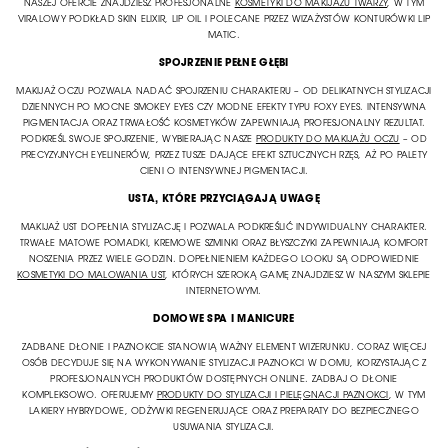
NASZEJ OFERCIE ZNAJDZIESZ PROFESJONALNE
KOSMETYKI DO MAKIJAŻU TWARZY
, W TYM
VIRALOWY PODKŁAD SKIN ELIXIR, LIP OIL I POLECANE PRZEZ WIZAŻYSTÓW KONTURÓWKI LIP
MATIC.
SPOJRZENIE PEŁNE GŁĘBI
MAKIJAŻ OCZU POZWALA NADAĆ SPOJRZENIU CHARAKTERU – OD DELIKATNYCH STYLIZACJI
DZIENNYCH PO MOCNE SMOKEY EYES CZY MODNE EFEKTY TYPU FOXY EYES. INTENSYWNA
PIGMENTACJA ORAZ TRWAŁOŚĆ KOSMETYKÓW ZAPEWNIAJĄ PROFESJONALNY REZULTAT.
PODKREŚL SWOJE SPOJRZENIE, WYBIERAJĄC NASZE
PRODUKTY DO MAKIJAŻU OCZU
– OD
PRECYZYJNYCH EYELINERÓW, PRZEZ TUSZE DAJĄCE EFEKT SZTUCZNYCH RZĘS, AŻ PO PALETY
CIENI O INTENSYWNEJ PIGMENTACJI.
USTA, KTÓRE PRZYCIĄGAJĄ UWAGĘ
MAKIJAŻ UST DOPEŁNIA STYLIZACJĘ I POZWALA PODKREŚLIĆ INDYWIDUALNY CHARAKTER.
TRWAŁE MATOWE POMADKI, KREMOWE SZMINKI ORAZ BŁYSZCZYKI ZAPEWNIAJĄ KOMFORT
NOSZENIA PRZEZ WIELE GODZIN. DOPEŁNIENIEM KAŻDEGO LOOKU SĄ ODPOWIEDNIE
KOSMETYKI DO MALOWANIA UST
, KTÓRYCH SZEROKĄ GAMĘ ZNAJDZIESZ W NASZYM SKLEPIE
INTERNETOWYM.
DOMOWE SPA I MANICURE
ZADBANE DŁONIE I PAZNOKCIE STANOWIĄ WAŻNY ELEMENT WIZERUNKU. CORAZ WIĘCEJ
OSÓB DECYDUJE SIĘ NA WYKONYWANIE STYLIZACJI PAZNOKCI W DOMU, KORZYSTAJĄC Z
PROFESJONALNYCH PRODUKTÓW DOSTĘPNYCH ONLINE. ZADBAJ O DŁONIE
KOMPLEKSOWO. OFERUJEMY
PRODUKTY DO STYLIZACJI I PIELĘGNACJI PAZNOKCI
, W TYM
LAKIERY HYBRYDOWE, ODŻYWKI REGENERUJĄCE ORAZ PREPARATY DO BEZPIECZNEGO
USUWANIA STYLIZACJI.