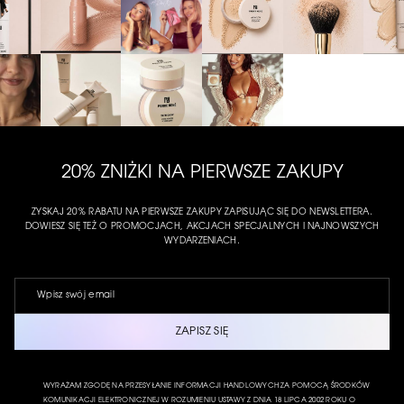
20% ZNIŻKI NA PIERWSZE ZAKUPY
ZYSKAJ 20% RABATU NA PIERWSZE ZAKUPY ZAPISUJĄC SIĘ DO NEWSLETTERA.
DOWIESZ SIĘ TEŻ O PROMOCJACH, AKCJACH SPECJALNYCH I NAJNOWSZYCH
WYDARZENIACH.
ZAPISZ SIĘ
WYRAŻAM ZGODĘ NA PRZESYŁANIE INFORMACJI HANDLOWYCH ZA POMOCĄ ŚRODKÓW
KOMUNIKACJI ELEKTRONICZNEJ W ROZUMIENIU USTAWY Z DNIA 18 LIPCA 2002 ROKU O